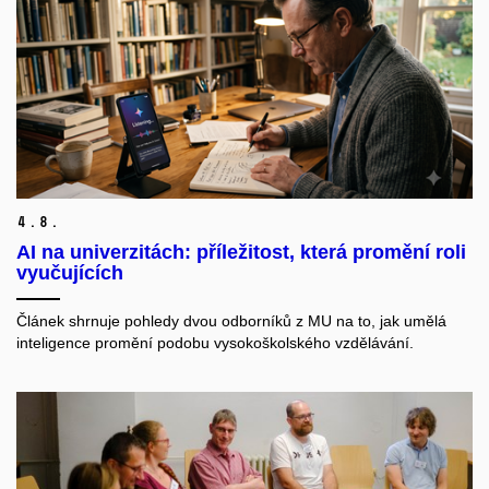
4.
8.
AI na univerzitách: příležitost, která promění roli
vyučujících
Článek shrnuje pohledy dvou odborníků z MU na to, jak umělá
inteligence promění podobu vysokoškolského vzdělávání.