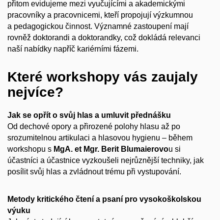
přitom evidujeme mezi vyučujícími a akademickými
pracovníky a pracovnicemi, kteří propojují výzkumnou
a pedagogickou činnost. Významné zastoupení mají
rovněž doktorandi a doktorandky, což dokládá relevanci
naší nabídky napříč kariérními fázemi.
Které workshopy vás zaujaly
nejvíce?
Jak se opřít o svůj hlas a umluvit přednášku
Od dechové opory a přirozené polohy hlasu až po
srozumitelnou artikulaci a hlasovou hygienu – během
workshopu s
MgA. et Mgr. Berit Blumaierovo
u si
účastníci a účastnice vyzkoušeli nejrůznější techniky, jak
posílit svůj hlas a zvládnout trému při vystupování.
Metody kritického čtení a psaní pro vysokoškolskou
výuku