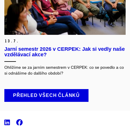
13.
7.
Jarní semestr 2026 v CERPEK: Jak si vedly naše
vzdělávací akce?
Ohlížíme se za jarním semestrem v CERPEK: co se povedlo a co
si odnášíme do dalšího období?
PŘEHLED VŠECH ČLÁNKŮ
LinkedIn
Facebook