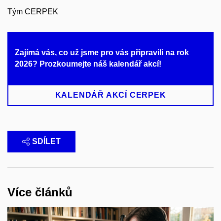
Tým CERPEK
Zajímá vás, co už jsme pro vás připravili na rok
2026? Prozkoumejte náš kalendář akcí!
KALENDÁŘ AKCÍ CERPEK
SDÍLET
Více článků