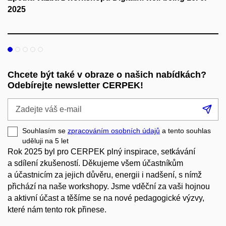
2025
Chcete být také v obraze o našich nabídkách?
Odebírejte newsletter CERPEK!
Zadejte
Při
váš
se
e-
Souhlasím se
zpracováním osobních údajů
a tento souhlas
mail
uděluji na 5
let
Rok 2025 byl pro CERPEK plný inspirace, setkávání
a sdílení zkušeností. Děkujeme všem účastníkům
a účastnicím za jejich důvěru, energii i nadšení, s nímž
přichází na naše workshopy. Jsme vděční za vaši hojnou
a aktivní účast a těšíme se na nové pedagogické výzvy,
které nám tento rok přinese.