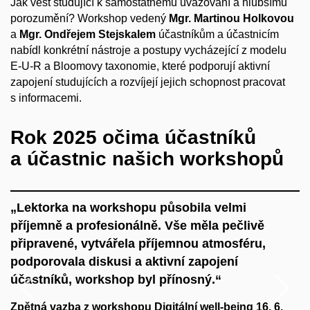
Jak vést studující k samostatnému uvažování a hlubšímu
porozumění? Workshop vedený
Mgr. Martinou Holkovou
a
Mgr. Ondřejem Stejskalem
účastníkům a účastnicím
nabídl konkrétní nástroje a postupy vycházející z modelu
E-U-R a Bloomovy taxonomie, které podporují aktivní
zapojení studujících a rozvíjejí jejich schopnost pracovat
s informacemi.​
Rok 2025 očima účastníků
a účastnic našich workshopů
„Lektorka na workshopu působila velmi
„
re
příjemně a profesionálně. Vše měla pečlivě
k
připravené, vytvářela příjemnou atmosféru,
v
podporovala diskusi a aktivní zapojení
o
w
účastníků, workshop byl přínosný.“
Předchozí
N
Z
2
Zpětná vazba z workshopu Digitální well-being 16. 6.