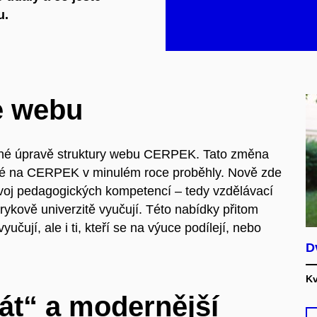
u.
e webu
amné úpravě struktury webu CERPEK. Tato změna
eré na CERPEK v minulém roce proběhly. Nově zde
oj pedagogických kompetencí – tedy vzdělávací
ykově univerzitě vyučují. Této nabídky přitom
yučují, ale i ti, kteří se na výuce podílejí, nebo
D
Kv
át“ a modernější