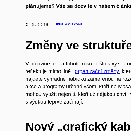
plánujeme? Vše se dozvíte v našem článk
Jitka Vidláková
3.
2.
2026
Změny ve struktuř
V polovině ledna tohoto roku došlo k význ
reflektuje mimo jiné i
organizační změny
, kt
najdete výhradně nabídku zaměřenou na rozv
akce a programy určené všem, kteří na Masar
mohou využít nejen ti, kteří už nějakou chvíli v
s výukou teprve začínají.
Nový „grafický kab