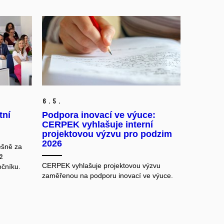
6.
5.
tní
Podpora inovací ve výuce:
CERPEK vyhlašuje interní
projektovou výzvu pro podzim
2026
ěšně za
ž
CERPEK vyhlašuje projektovou výzvu
očníku.
zaměřenou na podporu inovací ve výuce.