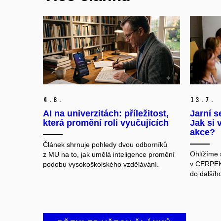
4.
8.
13.
7.
AI na univerzitách: příležitost,
Jarní 
která promění roli vyučujících
Jak si 
akce?
Článek shrnuje pohledy dvou odborníků
Ohlížíme 
z MU na to, jak umělá inteligence promění
v CERPEK:
podobu vysokoškolského vzdělávání.
do dalšíh