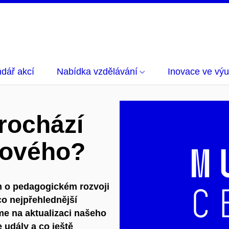
dář akcí
Nabídka vzdělávání
Inovace ve vý
ochází
nového?
m o pedagogickém rozvoji
co nejpřehlednější
eme na aktualizaci našeho
 udály a co ještě