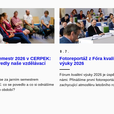
9.
7.
semestr 2026 v CERPEK:
Fotoreportáž z Fóra kvali
vedly naše vzdělávací
výuky 2026
Fórum kvalitní výuky 2026 je úsp
se za jarním semestrem
námi. Přinášíme první fotoreportá
 co se povedlo a co si odnášíme
zachycující atmosféru letošního r
o období?