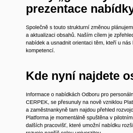
prezentace nabídk
Společně s touto strukturní změnou plánuje
a aktualizaci obsahů. Naším cílem je zpřehledn
nabídek a usnadnit orientaci těm, kteří u ná
kompetencí.
Kde nyní najdete o
Informace o nabídkách Odboru pro personální
CERPEK, se přesunuly na nově vzniklou Plat
a zaměstnankyně tam najdou přehled rozvojo
Platforma je momentálně spuštěna v pilotním
dalších pracovišť, které umožní nabídku rozší
rozvoje napříč celou univerzitou.