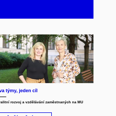
va týmy, jeden cíl
alitní rozvoj a vzdělávání zaměstnaných na MU​