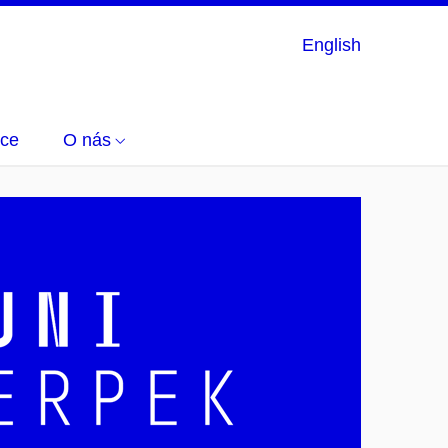
English
uce
O nás