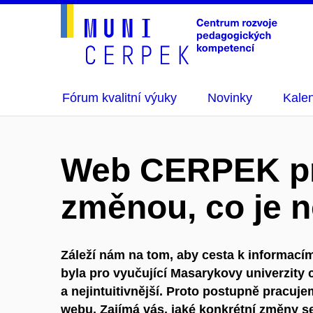
Fórum kvalitní výuky
Novinky
Kalen
Web CERPEK pr
změnou, co je 
Záleží nám na tom, aby cesta k informací
byla pro vyučující Masarykovy univerzity 
a nejintuitivnější. Proto postupně pracuj
webu. Zajímá vás, jaké konkrétní změny se