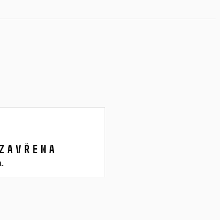
zavřena
a.