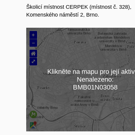
Školicí místnost CERPEK (místnost č. 328),
Komenského náměstí 2, Brno.
+
–
⌂
⤢
Klikněte na mapu pro její aktiv
Nenalezeno:
Načítám mapu…
BMB01N03058