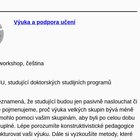
Výuka a podpora učení
workshop, čeština
MU, studující doktorských studijních programů
znamená, že studující budou jen pasivně naslouchat či
ě pojmenujeme, proč výuka velkých skupin bývá méně
by mohlo pomoci vašim skupinám, aby byli po celou dobu
luplné. Lépe porozumíte konstruktivistické pedagogice
turovat vaši výuku. Dále si vyzkoušíte metody, které