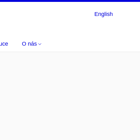
English
uce
O nás