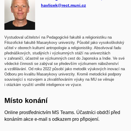
havlicek@rect.muni.cz
Vystudoval učitelství na Pedagogické fakultě a religionistiku na
Filozofické fakultě Masarykovy univerzity. Působil jako vysokoškolský
učitel v oborech kulturní antropologie a religionistiky. Absolvoval řadu
přednáškových, studijních i výzkumných stáží na univerzitách
v zahraničí, účastnil se výzkumných cest do Japonska a Indie. Ve své
vědecké činnosti se zabýval se především výzkumem náboženství
a vzdělávání. Od roku 2022 působí jako metodik výukových inovací na
Odboru pro kvalitu Masarykovy univerzity. Kromě metodické podpory
související s rozvojem a zkvalitňováním výuky na MU se věnuje
i otázkám využití umělé inteligence ve výuce.
Místo konání
Online prostřednictvím MS Teams. Účastníci obdrží před
konáním akce e-mail s odkazem pro připojení.