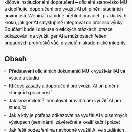
klíčová institucionální doporučení – oficiální stanovisko MU
a doplňující doporučení
pro využití AI při plnění studijních
povinností. Webinář
nabídne přehled pravidel i praktických
kroků, jak
gen
AI
smysluplně integrovat do procesu
výuky
.
Součástí bude i
diskuze
o etických otázkách, otázce
odkazování na využití
gen
AI
a možnostech řešení
případných prohřešků vůči pravidlům akademické integrity.
Obsah
Představení oficiálních dokumentů MU k využívání
AI ve
výuce a studiu
Klíčové zásady a doporučení pro využití AI při plnění
studijních povinností
Jak srozumitelně formulovat pravidla pro využití AI
pro
studující
Jak a kdy je potřeba odkazovat na využití AI v písemných
výstupech (seminární, závěrečné a kvalifikační práce)
Jak řešit podezření na nevhodné využití AI ve studijních