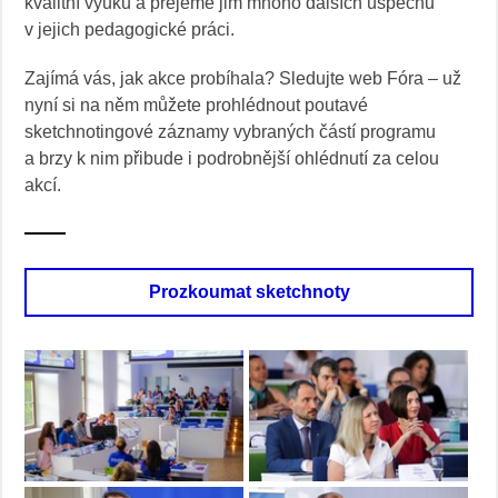
kvalitní výuku a přejeme jim mnoho dalších úspěchů
v jejich pedagogické práci.
Zajímá vás, jak akce probíhala? Sledujte web Fóra – už
nyní si na něm můžete prohlédnout poutavé
sketchnotingové záznamy vybraných částí programu
a brzy k nim přibude i podrobnější ohlédnutí za celou
akcí.
Prozkoumat sketchnoty