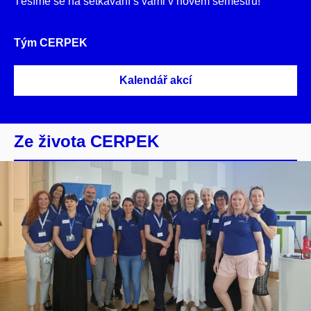
Těšíme se na setkávání s vámi v novém semestru!
Tým CERPEK
Kalendář akcí
Ze života CERPEK