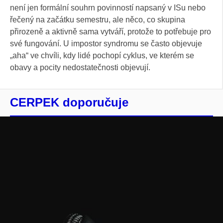
není jen formální souhrn povinností napsaný v ISu nebo
řečený na začátku semestru, ale něco, co skupina
přirozeně a aktivně sama vytváří, protože to potřebuje pro
své fungování. U impostor syndromu se často objevuje
„aha“ ve chvíli, kdy lidé pochopí cyklus, ve kterém se
obavy a pocity nedostatečnosti objevují.
CERPEK doporučuje