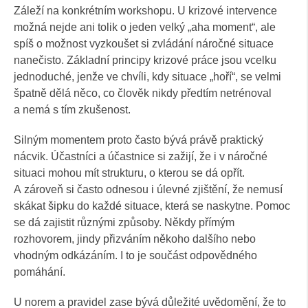
Záleží na konkrétním workshopu. U krizové intervence
možná nejde ani tolik o jeden velký „aha moment“, ale
spíš o možnost vyzkoušet si zvládání náročné situace
nanečisto. Základní principy krizové práce jsou vcelku
jednoduché, jenže ve chvíli, kdy situace „hoří“, se velmi
špatně dělá něco, co člověk nikdy předtím netrénoval
a nemá s tím zkušenost.
Silným momentem proto často bývá právě praktický
nácvik. Účastníci a účastnice si zažijí, že i v náročné
situaci mohou mít strukturu, o kterou se dá opřít.
A zároveň si často odnesou i úlevné zjištění, že nemusí
skákat šipku do každé situace, která se naskytne. Pomoc
se dá zajistit různými způsoby. Někdy přímým
rozhovorem, jindy přizváním někoho dalšího nebo
vhodným odkázáním. I to je součást odpovědného
pomáhání.
U norem a pravidel zase bývá důležité uvědomění, že to