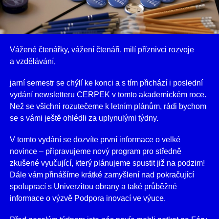
Vážené čtenářky, vážení čtenáři, milí příznivci rozvoje
a vzdělávání,
jarní semestr se chýlí ke konci a s tím přichází i poslední
vydání newsletteru CERPEK v tomto akademickém roce.
Než se všichni rozutečeme k letním plánům, rádi bychom
se s vámi ještě ohlédli za uplynulými týdny.
V tomto vydání se dozvíte první informace o velké
novince – připravujeme nový program pro středně
zkušené vyučující, který plánujeme spustit již na podzim!
Dále vám přinášíme krátké zamyšlení nad pokračující
spoluprací s Univerzitou obrany a také průběžné
informace o výzvě Podpora inovací ve výuce.