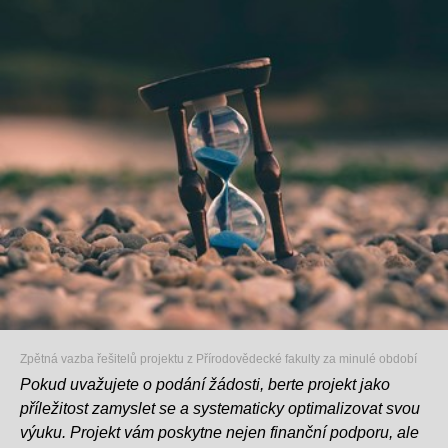
Zpětná vazba řešitelů projektu z Přírodovědecké fakulty za minulé období
Pokud uvažujete o podání žádosti, berte projekt jako
příležitost zamyslet se a systematicky optimalizovat svou
výuku. Projekt vám poskytne nejen finanční podporu, ale