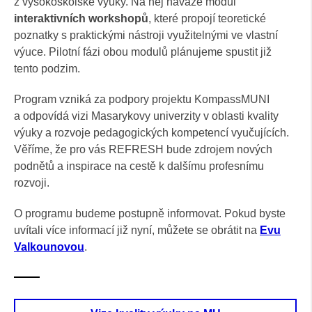
z vysokoškolské výuky. Na něj naváže modul
interaktivních workshopů
, které propojí teoretické
poznatky s praktickými nástroji využitelnými ve vlastní
výuce. Pilotní fázi obou modulů plánujeme spustit již
tento podzim.
Program vzniká za podpory projektu KompassMUNI
a odpovídá vizi Masarykovy univerzity v oblasti kvality
výuky a rozvoje pedagogických kompetencí vyučujících.
Věříme, že pro vás REFRESH bude zdrojem nových
podnětů a inspirace na cestě k dalšímu profesnímu
rozvoji.
O programu budeme postupně informovat. Pokud byste
uvítali více informací již nyní, můžete se obrátit na
Evu
Valkounovou
.