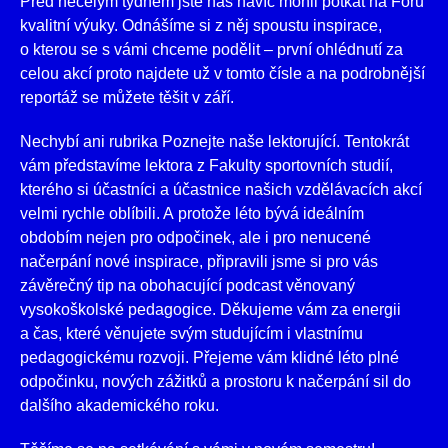
Před necelým týdnem jste nás navíc mohli potkat na Fóru
kvalitní výuky. Odnášíme si z něj spoustu inspirace,
o kterou se s vámi chceme podělit – první ohlédnutí za
celou akcí proto najdete už v tomto čísle a na podrobnější
reportáž se můžete těšit v září.
Nechybí ani rubrika Poznejte naše lektorující. Tentokrát
vám představíme lektora z Fakulty sportovních studií,
kterého si účastníci a účastnice našich vzdělávacích akcí
velmi rychle oblíbili. A protože léto bývá ideálním
obdobím nejen pro odpočinek, ale i pro nenucené
načerpání nové inspirace, připravili jsme si pro vás
závěrečný tip na obohacující podcast věnovaný
vysokoškolské pedagogice. Děkujeme vám za energii
a čas, které věnujete svým studujícím i vlastnímu
pedagogickému rozvoji. Přejeme vám klidné léto plné
odpočinku, nových zážitků a prostoru k načerpání sil do
dalšího akademického roku.