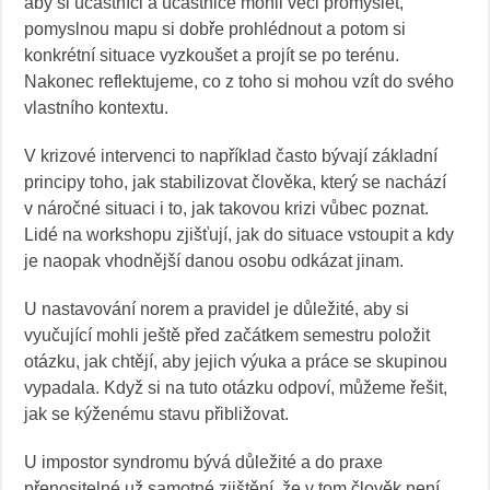
aby si účastníci a účastnice mohli věci promyslet,
pomyslnou mapu si dobře prohlédnout a potom si
konkrétní situace vyzkoušet a projít se po terénu.
Nakonec reflektujeme, co z toho si mohou vzít do svého
vlastního kontextu.
V krizové intervenci to například často bývají základní
principy toho, jak stabilizovat člověka, který se nachází
v náročné situaci i to, jak takovou krizi vůbec poznat.
Lidé na workshopu zjišťují, jak do situace vstoupit a kdy
je naopak vhodnější danou osobu odkázat jinam.
U nastavování norem a pravidel je důležité, aby si
vyučující mohli ještě před začátkem semestru položit
otázku, jak chtějí, aby jejich výuka a práce se skupinou
vypadala. Když si na tuto otázku odpoví, můžeme řešit,
jak se kýženému stavu přibližovat.
U impostor syndromu bývá důležité a do praxe
přenositelné už samotné zjištění, že v tom člověk není