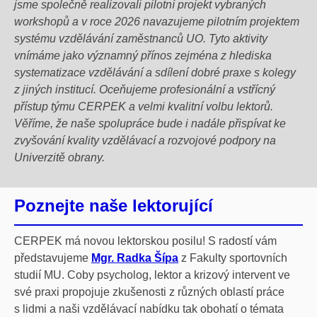
jsme společně realizovali pilotní projekt vybraných
workshopů a v roce 2026 navazujeme pilotním projektem
systému vzdělávání zaměstnanců UO. Tyto aktivity
vnímáme jako významný přínos zejména z hlediska
systematizace vzdělávání a sdílení dobré praxe s kolegy
z jiných institucí. Oceňujeme profesionální a vstřícný
přístup týmu CERPEK a velmi kvalitní volbu lektorů.
Věříme, že naše spolupráce bude i nadále přispívat ke
zvyšování kvality vzdělávací a rozvojové podpory na
Univerzitě obrany.
Poznejte naše lektorující
CERPEK má novou lektorskou posilu! S radostí vám
představujeme
Mgr. Radka Šípa
z Fakulty sportovních
studií MU. Coby psycholog, lektor a krizový intervent ve
své praxi propojuje zkušenosti z různých oblastí práce
s lidmi a naši vzdělávací nabídku tak obohatí o témata