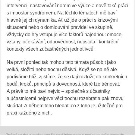
intervenci, nastavování norem ve výuce a nově také práci
s impostor syndromem. Na těchto tématech mě baví
hlavně jejich dynamika. Ať už jde o práci s krizovými
situacemi nebo o domlouvání pravidel ve skupině,
vždycky do hry vstupuje více faktorů najednou: emoce,
vztahy, očekávání, odpovědnost, nejistota i konkrétní
kontexty všech zúčastněných jednotlivců.
Na první pohled tak mohou tato témata působit jako
velká, složitá nebo trochu děsivá. Když se na ně ale
podíváme blíž, zjistíme, že se dají rozložit do konkrétních
bodů, kroků, principů a dovedností, které lze trénovat.
A právě to mě baví nejvíc – společně s účastníky
a účastnicemi nejprve věci trochu rozebrat a pak znovu
skládat. A během toho hledat, co z toho je užitečné pro
praxi každého z nich.
Zpětná vazba z workshopu Krizová intervence v pedagogickém kontextu