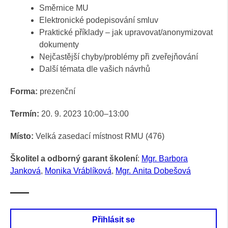
Směrnice MU
Elektronické podepisování smluv
Praktické příklady – jak upravovat/anonymizovat
dokumenty
Nejčastější chyby/problémy při zveřejňování
Další témata dle vašich návrhů
Forma:
prezenční
Termín:
20. 9. 2023 10:00–13:00
Místo:
Velká zasedací místnost RMU (476)
Školitel a odborný garant školení
:
Mgr. Barbora
Janková
,
Monika Vráblíková
,
Mgr. Anita Dobešová
Přihlásit se