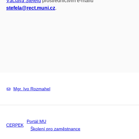
Václava Štefelu
prostřednictvím e-mailu
stefela@rect.muni.cz
.
Mgr. Ivo Rozmahel
Portál MU
CERPEK
Školení pro zaměstnance