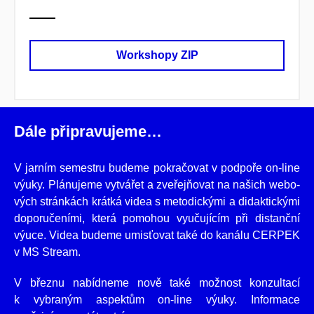
Workshopy ZIP
Dále připravujeme…
V jarním semestru budeme pokračovat v podpoře on-line
výuky. Plánujeme vytvářet a zveřejňovat na našich webo­
vých stránkách krátká videa s meto­dickými a didak­tickými
doporučeními, která pomohou vyučujícím při distanční
výuce. Videa budeme umisťovat také do kanálu CERPEK
v MS Stream.
V březnu nabídneme nově také možnost konzultací
k vybraným aspektům on-line výuky. Informace