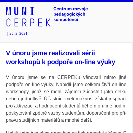
|
26. 2. 2021
V únoru jsme realizovali sérii
workshopů k podpoře on-line výuky
V únoru jsme se na CERPEKu věnovali mimo jiné
podpoře on-line výuky. Nabídli jsme celkem čtyři on-line
workshopy, jichž se mohli zájemci zúčastnit jako celku
nebo i jednotlivě. Účastníci měli možnost získat inspi­raci
pro akti­vizaci a hodno­cení stu­dentů během on-line hodin,
posky­tování zpětné vazby stu­dentům, dopo­ručení pro pří­
pravu studij­ních mate­riálů a mnohé další.