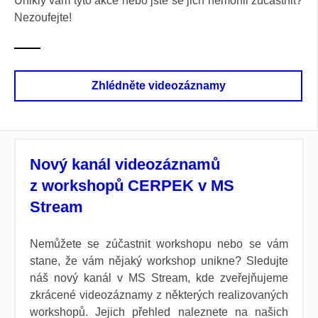
Unikly vám tyto akce nebo jste se jich nemohli zúčastnit?
Nezoufejte!
Zhlédněte videozáznamy
Nový kanál videozáznamů
z workshopů CERPEK v MS
Stream
Nemůžete se zúčastnit workshopu nebo se vám
stane, že vám nějaký workshop unikne? Sledujte
náš nový kanál v MS Stream, kde zveřejňujeme
zkrácené video­záznamy z některých reali­zovaných
workshopů. Jejich přehled naleznete na našich