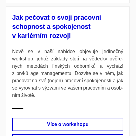
Jak pečovat o svoji pracovní
schopnost a spokojenost
v kariérním rozvoji
Nově se v naší nabídce objevuje jedi­nečný
workshop, jehož základy stojí na vědec­ky ověře­
ných meto­dách finských odbor­níků a vychází
z prvků age manage­mentu. Dozvíte se v něm, jak
praco­vat na své (nejen) pracov­ní spokoje­nosti a jak
se vyrov­­nat s vý­zvami ve vašem pracov­ním a osob­
ním životě.
Více o workshopu