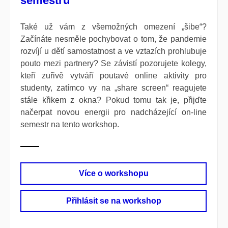
semestru
Také už vám z všemožných omezení „šibe“?
Začínáte nesměle pochy­bovat o tom, že pandemie
rozvíjí u dětí samostatnost a ve vztazích pro­hlubuje
pouto mezi partnery? Se závistí pozorujete kolegy,
kteří zuřivě vytváří poutavé online aktivity pro
studenty, zatímco vy na „share screen“ reagujete
stále křikem z okna? Pokud tomu tak je, přijďte
načerpat novou energii pro nad­cházející on-line
semestr na tento workshop.
Více o workshopu
Přihlásit se na workshop