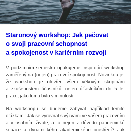
Staronový workshop: Jak pečovat
o svoji pracovní schopnost
a spokojenost v kariérním rozvoji
V podzimním semestru opakujeme inspirující workshop
zaměřený na (nejen) pracovní spokojenost. Novinkou je,
že workshop je otevřen všem věkovým skupinám
a zkušenostem účastníků, nejen účastníkům do 5 let
praxe, jako tomu bylo v minulosti.
Na workshopu se budeme zabývat například těmito
otázkami: Jak se vyrovnat s výzvami ve vašem pracovním
a v osobním životě, a to nejen z důvodu pandemické
situace a dynamického akademického prostředí? Jak