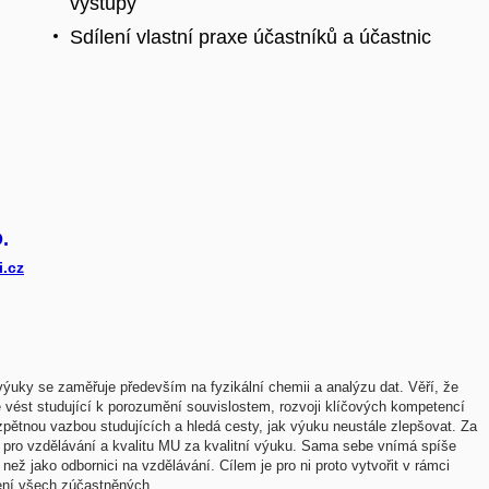
výstupy
Sdílení vlastní praxe účastníků a účastnic
.
.cz
ýuky se zaměřuje především na fyzikální chemii a analýzu dat. Věří, že
e vést studující k porozumění souvislostem, rozvoji klíčových kompetencí
zpětnou vazbou studujících a hledá cesty, jak výuku neustále zlepšovat. Za
ra pro vzdělávání a kvalitu MU za kvalitní výuku. Sama sebe vnímá spíše
ž jako odbornici na vzdělávání. Cílem je pro ni proto vytvořit v rámci
ení všech zúčastněných.