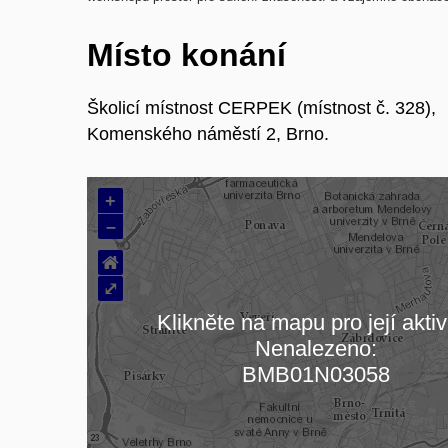
Místo konání
Školicí místnost CERPEK (místnost č. 328),
Komenského náměstí 2, Brno.
+
–
⌂
⤢
Klikněte na mapu pro její aktiv
Nenalezeno:
Načítám mapu…
BMB01N03058