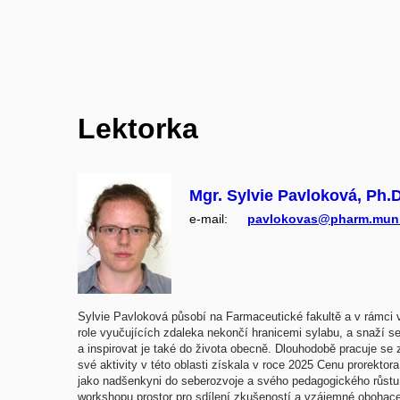
Lektorka
Mgr. Sylvie Pavloková, Ph.D
e‑mail:
pavlokovas@pharm.muni
Sylvie Pavloková působí na Farmaceutické fakultě a v rámci v
role vyučujících zdaleka nekončí hranicemi sylabu, a snaží s
a inspirovat je také do života obecně. Dlouhodobě pracuje se 
své aktivity v této oblasti získala v roce 2025 Cenu prorekto
jako nadšenkyni do seberozvoje a svého pedagogického růstu ne
workshopu prostor pro sdílení zkušeností a vzájemné obohac