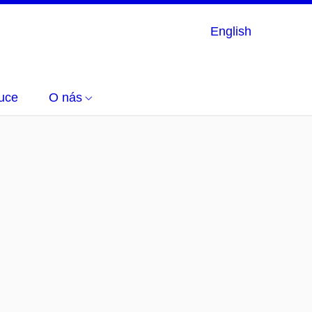
English
uce
O nás