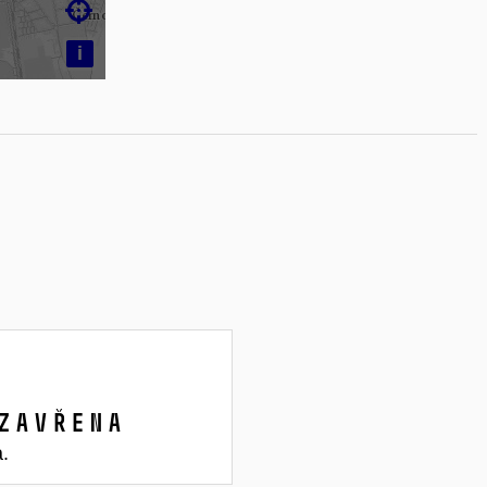

i
zavřena
a.