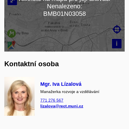
⤢
Nenalezeno:
Načítám mapu…
BMB01N03058

i
Kontaktní osoba
Mgr. Iva Lízalová
Manažerka rozvoje a vzdělávání
771 276 567
lizalova@rect.muni.cz