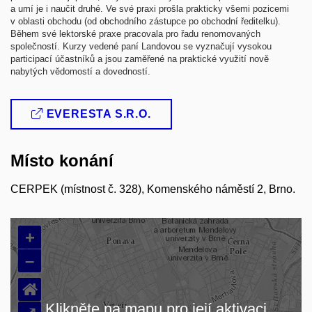
a umí je i naučit druhé. Ve své praxi prošla prakticky všemi pozicemi
v oblasti obchodu (od obchodního zástupce po obchodní ředitelku).
Během své lektorské praxe pracovala pro řadu renomovaných
společností. Kurzy vedené paní Landovou se vyznačují vysokou
participací účastníků a jsou zaměřené na praktické využití nově
nabytých vědomostí a dovedností.
EVERESTA S.R.O.
Místo konání
CERPEK (místnost č. 328), Komenského náměstí 2, Brno.
+
–
⌂
Klikněte na mapu pro její aktivaci