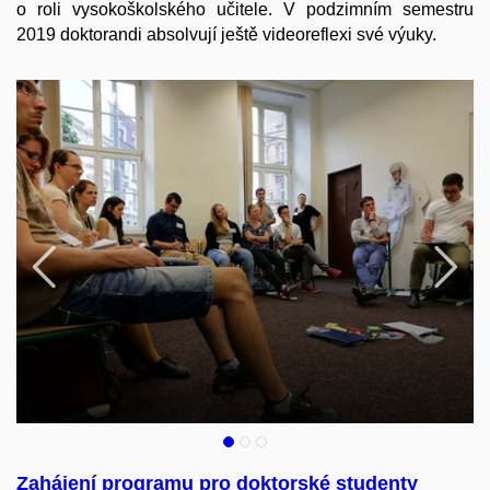
o roli vysokoškolského učitele. V podzimním semestru
2019 doktorandi absolvují ještě videoreflexi své výuky.
Předchozí
N
Zahájení programu pro doktorské studenty