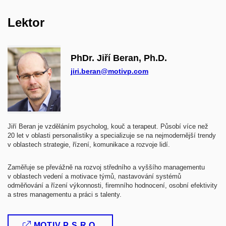
Lektor
PhDr. Jiří Beran, Ph.D.
jiri.beran@motivp.com
Jiří Beran je vzděláním psycholog, kouč a terapeut. Působí více než
20 let v oblasti personalistiky a specializuje se na nejmodernější trendy
v oblastech strategie, řízení, komunikace a rozvoje lidí.
Zaměřuje se převážně na rozvoj středního a vyššího managementu
v oblastech vedení a motivace týmů, nastavování systémů
odměňování a řízení výkonnosti, firemního hodnocení, osobní efektivity
a stres managementu a práci s talenty.
MOTIV P S.R.O.