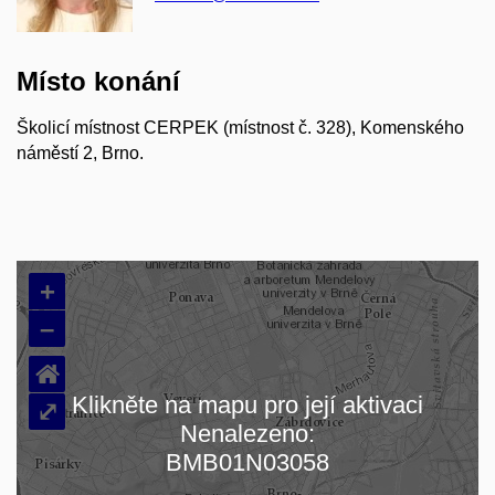
Místo konání
Školicí místnost CERPEK (místnost č. 328), Komenského
náměstí 2, Brno.
+
–
⌂
Klikněte na mapu pro její aktivaci
⤢
Nenalezeno:
Načítám mapu…
BMB01N03058