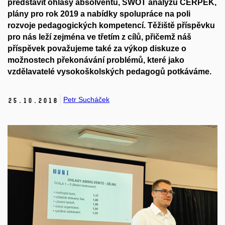
představit ohlasy absolventů, SWOT analýzu CERPEK,
plány pro rok 2019 a nabídky spolupráce na poli
rozvoje pedagogických kompetencí. Těžiště příspěvku
pro nás leží zejména ve třetím z cílů, přičemž náš
příspěvek považujeme také za výkop diskuze o
možnostech překonávání problémů, které jako
vzdělavatelé vysokoškolských pedagogů potkáváme.
Petr Sucháček
25.
10.
2018