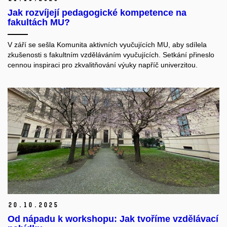
Jak rozvíjejí pedagogické kompetence na
fakultách MU?
V září se sešla Komunita aktivních vyučujících MU, aby sdílela
zkušenosti s fakultním vzděláváním vyučujících. Setkání přineslo
cennou inspiraci pro zkvalitňování výuky napříč univerzitou.
20.
10.
2025
Od nápadu k workshopu: Jak tvoříme vzdělávací