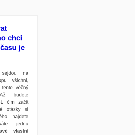
at
ho chci
času je
sejdou na
pu všichni,
t tento věčný
 Až budete
t, čím začít
ké otázky si
tého najdete
káte jednu
své vlastní