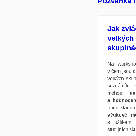
Pozvánka n
Jak zvl
velkých 
skupiná
Na worksho
v čem jsou d
velkých skup
seznámíte 
mohou
us
a hodnocen
bude klade
výukové m
s užitkem 
studijních sk