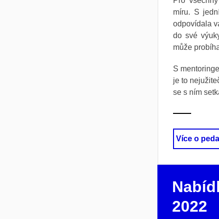
Pro všechny
míru. S jed
odpovídala v
do své výuky
může probíha
S mentoringe
je to nejužit
se s ním setk
Více o ped
Nabíd
2022