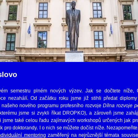
slovo
ovém semestru plném nových výzev. Jak se dočtete níže
oce neza­hálí. Od začátku roku jsme již stihli předat diplom
 našeho nového programu profesního rozvoje
Dílna rozvoje 
kterému jsme si zvykli říkat DROPKO), a zároveň jsme zaháji
ili jsme také celou řadu zajímavých workshopů určených jak p
ak pro doktorandy. I o nich se můžete dočíst níže. Nezapomeňte
ndividuální mentoring
zaměřený na nejrůznější témata souvisej