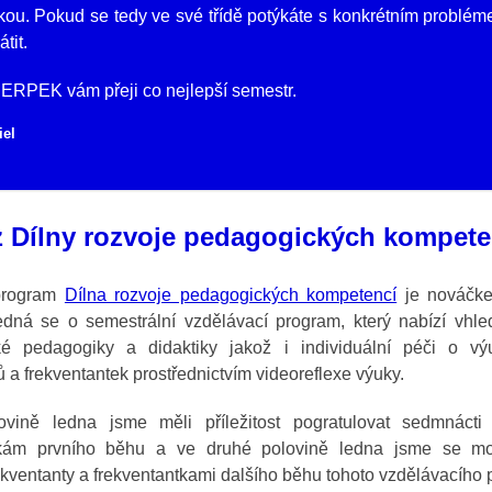
kou. Pokud se tedy ve své třídě potýkáte s konkrétním problém
tit.
CERPEK vám přeji co nejlepší semestr.
iel
z Dílny rozvoje pedagogických kompete
program
Dílna rozvoje pedagogických kompetencí
je nováčke
ná se o semestrální vzdělávací program, který nabízí vhle
ké pedagogiky a didaktiky jakož i individuální péči o v
ů a frekventantek prostřednictvím video­reflexe výuky.
ovině ledna jsme měli příležitost pogratulovat sedmnácti
kám prvního běhu a ve druhé polovině ledna jsme se mo
rekventanty a frekventantkami dalšího běhu tohoto vzdělávacího