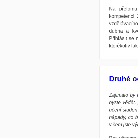
Na přelomu 
kompetencí. 
vzdělávacíh
dubna a kvě
Přihlásit se
kterékoliv fa
Druhé o
Zajímalo by 
byste vědět, 
učení student
nápady, co b
v čem jste vý