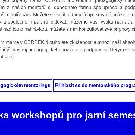
 tyto případy nabízí CERPEK individuální pedagogický mento
ním z našich mentorů si dohodnete formu spolupráce a podpo
ašim potřebám. Můžete se sejít jednou či opakovaně, můžete m
 a společně ji pak reflektovat, můžeme vaši výuku nahrát 
t nad touto nahrávkou, můžete s ním konzultovat své přípravy 
m máme v CERPEK dlouholeté zkušenosti a mnozí naši absolven
ečnější nástroj pedagogického rozvoje a podpory, se kterým se s
at také.
agogickém mentoringu
Přihlásit se do mentorského prog
ka workshopů pro jarní seme