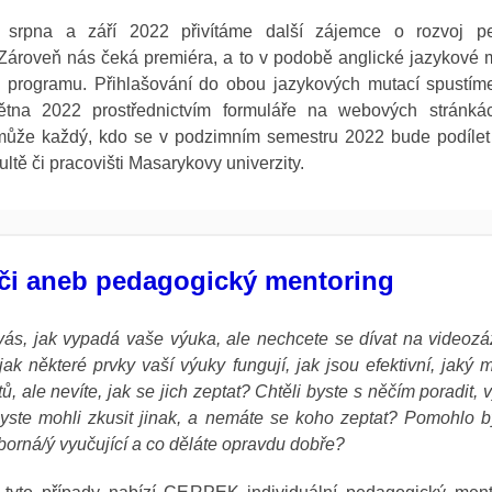
srpna a září 2022 přivítáme další zájemce o rozvoj p
Zároveň nás čeká premiéra, a to v podobě anglické jazykové 
o programu. Přihlašování do obou jazykových mutací spustím
tna 2022 prostřednictvím formuláře na webových strán
 může každý, kdo se v podzimním semestru 2022 bude podíle
kultě či pracovišti Masarykovy univerzity.
či aneb pedagogický mentoring
vás, jak vypadá vaše výuka, ale nechcete se dívat na videoz
jak některé prvky vaší výuky fungují, jak jsou efektivní, jaký
ů, ale nevíte, jak se jich zeptat? Chtěli byste s něčím poradit, 
yste mohli zkusit jinak, a nemáte se koho zeptat? Pomohlo b
borná/ý vyučující a co děláte opravdu dobře?