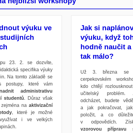
a nejbližší workshopy
ádnout výuku ve
Jak si naplánov
studijních
výuku, když to
ch
hodně naučit a 
tak málo?
pu 23. 2. se dozvíte,
idaktická specifika výuky
Už 3. března se 
in. Na tomto základě se
cerpekovském worksho
s postupy, které vám
kdo chtějí rozlousknou
nadnit administrativu
učitelský problém.
í studentů
. Důraz však
odcházet, budete vědě
n zejména na
aktivizační
a jak pokračovat, ja
etody
, které je možné
položit, a co důleži
využívat i ve velkých
v odpovědích. Zís
upinách.
vzorovou přípravu 