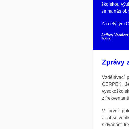
školskou výu
se na nás obrá
Za celý tým 
Jeffrey Vanderz
ředitel
Zprávy 
Vzdělávací 
CERPEK. Jed
vysokoškols
z frekventant
V první pol
a absolvent
s dvanácti f