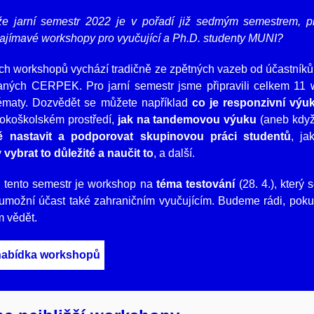
 že jarní semestr 2022 je v pořadí již sedmým semestrem, p
zajímavé workshopy pro vyučující a Ph.D. studenty MUNI?
ch workshopů vychází tradičně ze zpětných vazeb od účastníků
vaných CERPEK. Pro jarní semestr jsme připravili celkem 11
ématy. Dozvědět se můžete například
co je responzivní výuka
okoškolském prostředí,
jak na tandemovou výuku
(aneb když 
ně nastavit a podporovat skupinovou práci studentů
, ja
y
vybrat to důležité a naučit to
, a další.
 tento semestr je workshop na
téma testování
(28. 4.), který
umožní účast také zahraničním vyučujícím. Budeme rádi, pok
 vědět.
nabídka workshopů