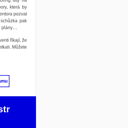
ring šitý na
ry, která by
entora pozvat
a schůzka pak
či plány…
ti říkají, že
etkali. Můžete
ramu
str