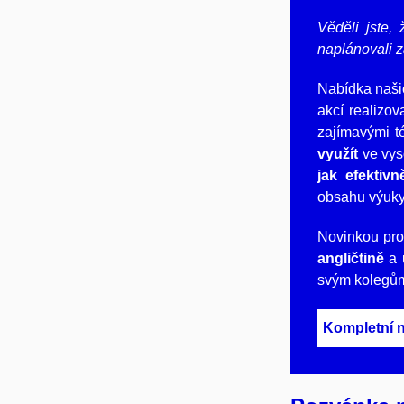
Věděli jste,
naplánovali 
Nabídka naši
akcí realizo
zajímavými t
využít
ve vys
jak efektiv
obsahu výuk
Novinkou pro
angličtině
a 
svým kolegům
Kompletní 