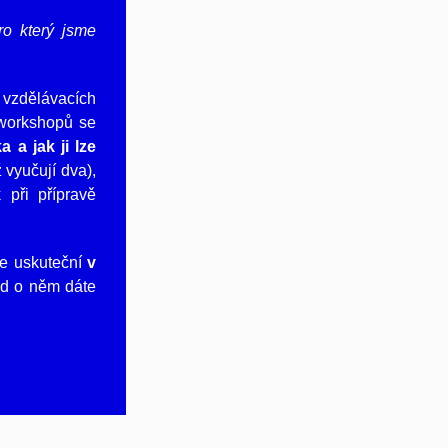
ro který jsme
 vzdělávacích
 workshopů se
 a jak ji lze
vyučují dva),
k při přípravě
 se uskuteční
v
ud o něm dáte