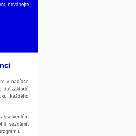
em, neváhejte
ncí
m v nabídce
d do základů
ýuku každého
 absolventům
hli seznámit
 programu.