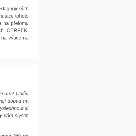
edagogických
mutace tohoto
e na přelomu
kách CERPEK.
t na výuce na
áznam? Chtěli
 mají dopad na
vyslechnout si
y vám slyšet,