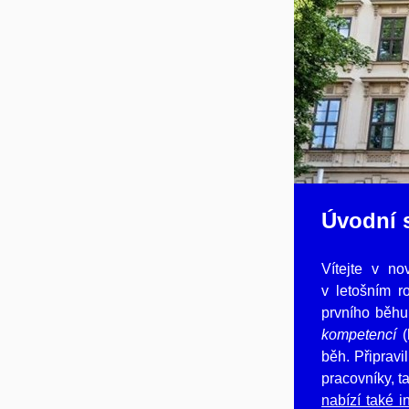
Úvodní 
Vítejte v n
v letošním r
prvního běhu
kompetencí
(
běh. Připrav
pracovníky, t
nabízí také i