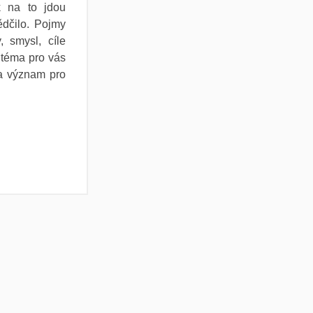
k na to jdou
ědčilo. Pojmy
, smysl, cíle
 téma pro vás
 a význam pro