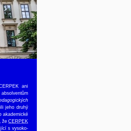
, CERPEK ani
y absolventům
pedagogických
li jeho druhý
ro akademické
, že
CERPEK
ící s vysoko­