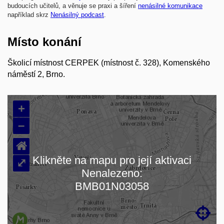
budoucích učitelů, a věnuje se praxi a šíření
nenásilné komunikace
například skrz
Nenásilný podcast
.
Místo konání
Školicí místnost CERPEK (místnost č. 328), Komenského
náměstí 2, Brno.
+
–
⌂
Klikněte na mapu pro její aktivaci
⤢
Nenalezeno:
Načítám mapu…
BMB01N03058
