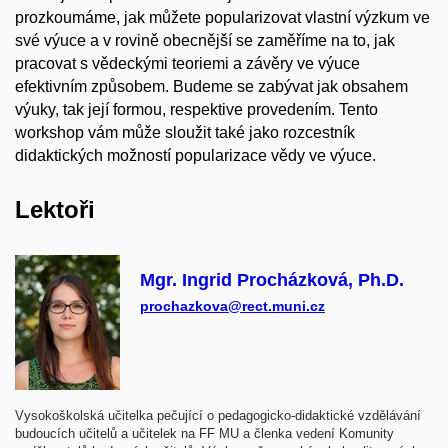
prozkoumáme, jak můžete popularizovat vlastní výzkum ve
své výuce a v rovině obecnější se zaměříme na to, jak
pracovat s vědeckými teoriemi a závěry ve výuce
efektivním způsobem. Budeme se zabývat jak obsahem
výuky, tak její formou, respektive provedením. Tento
workshop vám může sloužit také jako rozcestník
didaktických možností popularizace vědy ve výuce.
Lektoři
Mgr. Ingrid Procházková, Ph.D.
prochazkova@rect.muni.cz
Vysokoškolská učitelka pečující o pedagogicko-didaktické vzdělávání
budoucích učitelů a učitelek na FF MU a členka vedení Komunity