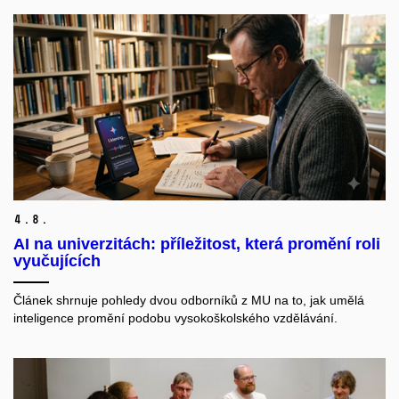
4.
8.
AI na univerzitách: příležitost, která promění roli
vyučujících
Článek shrnuje pohledy dvou odborníků z MU na to, jak umělá
inteligence promění podobu vysokoškolského vzdělávání.