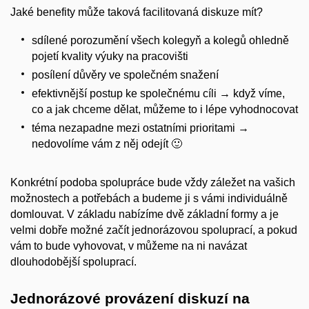
Jaké benefity může taková facilitovaná diskuze mít?
sdílené porozumění všech kolegyň a kolegů ohledně
pojetí kvality výuky na pracovišti
posílení důvěry ve společném snažení
efektivnější postup ke společnému cíli → když víme,
co a jak chceme dělat, můžeme to i lépe vyhodnocovat
téma nezapadne mezi ostatními prioritami →
nedovolíme vám z něj odejít 🙂
Konkrétní podoba spolupráce bude vždy záležet na vašich
možnostech a potřebách a budeme ji s vámi individuálně
domlouvat. V základu nabízíme dvě základní formy a je
velmi dobře možné začít jednorázovou spoluprací, a pokud
vám to bude vyhovovat, v můžeme na ni navázat
dlouhodobější spoluprací.
Jednorázové provázení diskuzí na