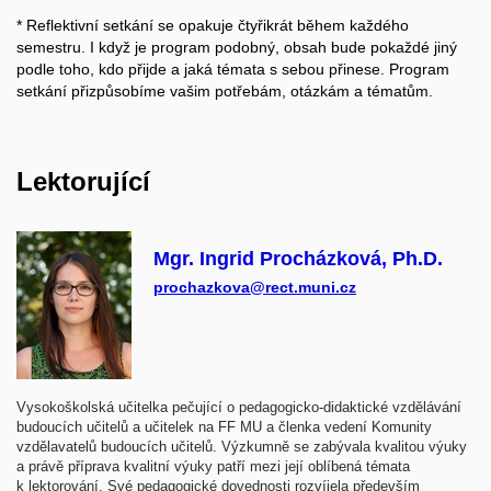
* Reflektivní setkání se opakuje čtyřikrát během každého
semestru. I když je program podobný, obsah bude pokaždé jiný
podle toho, kdo přijde a jaká témata s sebou přinese. Program
setkání přizpůsobíme vašim potřebám, otázkám a tématům.
Lektorující
Mgr. Ingrid Procházková, Ph.D.
prochazkova@rect.muni.cz
Vysokoškolská učitelka pečující o pedagogicko-didaktické vzdělávání
budoucích učitelů a učitelek na FF MU a členka vedení Komunity
vzdělavatelů budoucích učitelů. Výzkumně se zabývala kvalitou výuky
a právě příprava kvalitní výuky patří mezi její oblíbená témata
k lektorování. Své pedagogické dovednosti rozvíjela především