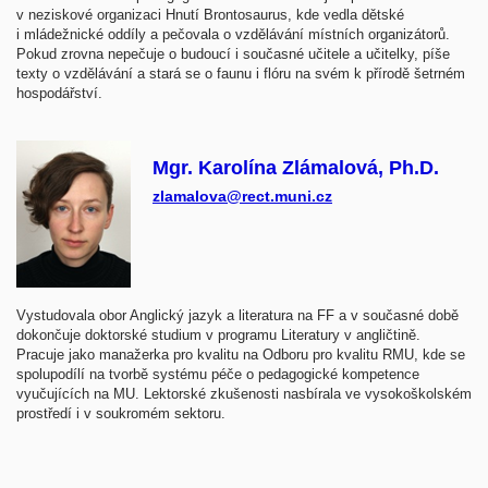
v neziskové organizaci Hnutí Brontosaurus, kde vedla dětské
i mládežnické oddíly a pečovala o vzdělávání místních organizátorů.
Pokud zrovna nepečuje o budoucí i současné učitele a učitelky, píše
texty o vzdělávání a stará se o faunu i flóru na svém k přírodě šetrném
hospodářství.
Mgr. Karolína Zlámalová, Ph.D.
zlamalova@rect.muni.cz
Vystudovala obor Anglický jazyk a literatura na FF a v současné době
dokončuje doktorské studium v programu Literatury v angličtině.
Pracuje jako manažerka pro kvalitu na Odboru pro kvalitu RMU, kde se
spolupodílí na tvorbě systému péče o pedagogické kompetence
vyučujících na MU. Lektorské zkušenosti nasbírala ve vysokoškolském
prostředí i v soukromém sektoru.