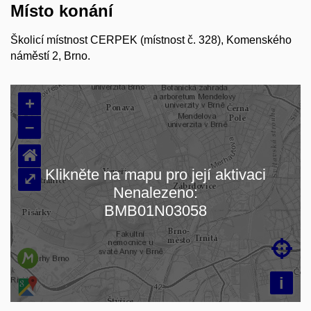
Místo konání
Školicí místnost CERPEK (místnost č. 328), Komenského
náměstí 2, Brno.
+
–
⌂
Klikněte na mapu pro její aktivaci
⤢
Nenalezeno:
Načítám mapu…
BMB01N03058

i