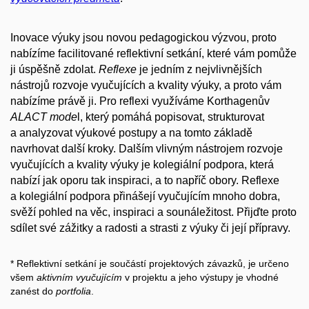
Inovace výuky jsou novou pedagogickou výzvou, proto
nabízíme facilitované reflektivní setkání, které vám pomůže
ji úspěšně zdolat.
Reflexe
je jedním z nejvlivnějších
nástrojů rozvoje vyučujících a kvality výuky, a proto vám
nabízíme právě ji. Pro reflexi využíváme Korthagenův
ALACT mode
l, který pomáhá popisovat, strukturovat
a analyzovat výukové postupy a na tomto základě
navrhovat další kroky. Dalším vlivným nástrojem rozvoje
vyučujících a kvality výuky je kolegiální podpora, která
nabízí jak oporu tak inspiraci, a to napříč obory. Reflexe
a kolegiální podpora přinášejí vyučujícím mnoho dobra,
svěží pohled na věc, inspiraci a sounáležitost. Přijďte proto
sdílet své zážitky a radosti a strasti z výuky či její přípravy.
* Reflektivní setkání je součástí projektových závazků, je určeno
všem
aktivním vyučujícím
v projektu a jeho výstupy je vhodné
zanést do
portfolia
.