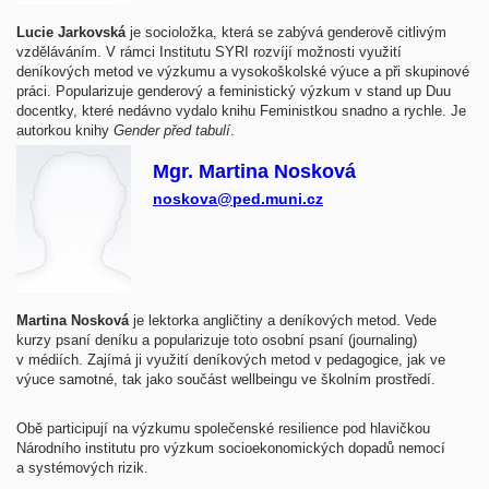
Lucie Jarkovská
je socioložka, která se zabývá genderově citlivým
vzděláváním. V rámci Institutu SYRI rozvíjí možnosti využití
deníkových metod ve výzkumu a vysokoškolské výuce a při skupinové
práci. Popularizuje genderový a feministický výzkum v stand up Duu
docentky, které nedávno vydalo knihu Feministkou snadno a rychle. Je
autorkou knihy
Gender před tabulí
.
Mgr. Martina Nosková
noskova@ped.muni.cz
Martina Nosková
je lektorka angličtiny a deníkových metod. Vede
kurzy psaní deníku a popularizuje toto osobní psaní (journaling)
v médiích. Zajímá ji využití deníkových metod v pedagogice, jak ve
výuce samotné, tak jako součást wellbeingu ve školním prostředí.
Obě participují na výzkumu společenské resilience pod hlavičkou
Národního institutu pro výzkum socioekonomických dopadů nemocí
a systémových rizik.