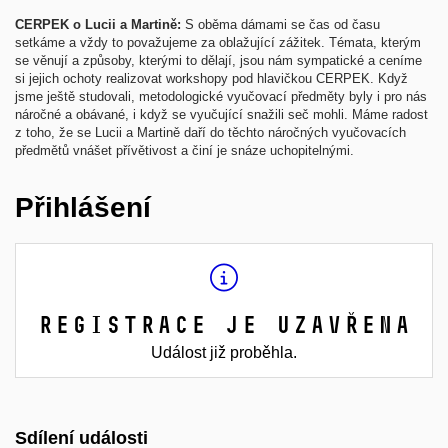
CERPEK o Lucii a Martině:
S oběma dámami se čas od času
setkáme a vždy to považujeme za oblažující zážitek. Témata, kterým
se věnují a způsoby, kterými to dělají, jsou nám sympatické a ceníme
si jejich ochoty realizovat workshopy pod hlavičkou CERPEK. Když
jsme ještě studovali, metodologické vyučovací předměty byly i pro nás
náročné a obávané, i když se vyučující snažili seč mohli. Máme radost
z toho, že se Lucii a Martině daří do těchto náročných vyučovacích
předmětů vnášet přívětivost a činí je snáze uchopitelnými.
Přihlášení
Registrace je uzavřena
Událost již proběhla.
Sdílení události