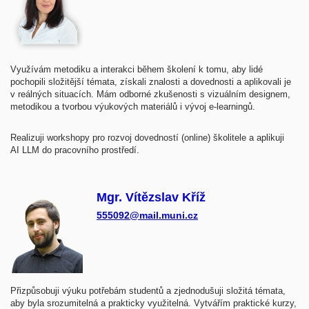
Využívám metodiku a interakci během školení k tomu, aby lidé
pochopili složitější témata, získali znalosti a dovednosti a aplikovali je
v reálných situacích. Mám odborné zkušenosti s vizuálním designem,
metodikou a tvorbou výukových materiálů i vývoj e-learningů.
Realizuji workshopy pro rozvoj dovedností (online) školitele a aplikuji
AI LLM do pracovního prostředí.
Mgr. Vítězslav Kříž
555092@mail.muni.cz
​Přizpůsobuji výuku potřebám studentů a zjednodušuji složitá témata,
aby byla srozumitelná a prakticky využitelná. Vytvářím praktické kurzy,