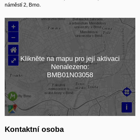
náměstí 2, Brno.
+
–
⌂
Klikněte na mapu pro její aktivaci
⤢
Nenalezeno:
Načítám mapu…
BMB01N03058

i
Kontaktní osoba