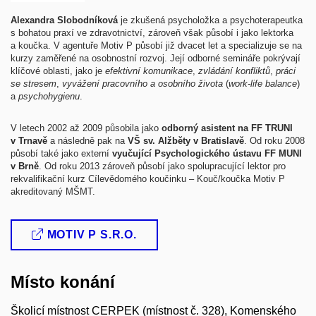
Alexandra Slobodníková
je zkušená psycholožka a psychoterapeutka
s bohatou praxí ve zdravotnictví, zároveň však působí i jako lektorka
a koučka. V agentuře Motiv P působí již dvacet let a specializuje se na
kurzy zaměřené na osobnostní rozvoj. Její odborné semináře pokrývají
klíčové oblasti, jako je
efektivní komunikace
,
zvládání konfliktů
,
práci
se stresem
,
vyvážení pracovního a osobního života
(
work-life balance
)
a
psychohygienu
.
V letech 2002 až 2009 působila jako
odborný asistent na FF TRUNI
v Trnavě
a následně pak na
VŠ sv. Alžběty v Bratislavě
. Od roku 2008
působí také jako externí
vyučující Psychologického ústavu FF MUNI
v Brně
. Od roku 2013 zároveň působí jako spolupracující lektor pro
rekvalifikační kurz Cílevědomého koučinku – Kouč/koučka Motiv P
akreditovaný MŠMT.
MOTIV P S.R.O.
Místo konání
Školicí místnost CERPEK (místnost č. 328), Komenského