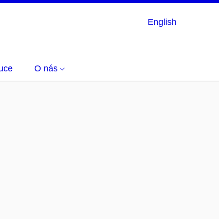
English
uce
O nás