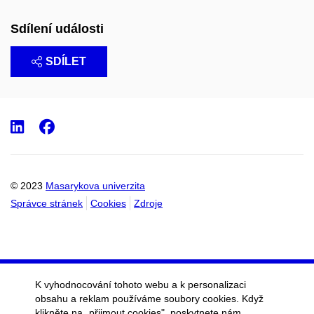
Sdílení události
SDÍLET
LinkedIn
Facebook
© 2023
Masarykova univerzita
Správce stránek
Cookies
Zdroje
K vyhodnocování tohoto webu a k personalizaci
obsahu a reklam používáme soubory cookies. Když
klikněte na „přijmout cookies", poskytnete nám