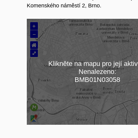
Komenského náměstí 2, Brno.
+
–
⌂
⤢
Klikněte na mapu pro její aktiv
Nenalezeno:
Načítám mapu…
BMB01N03058