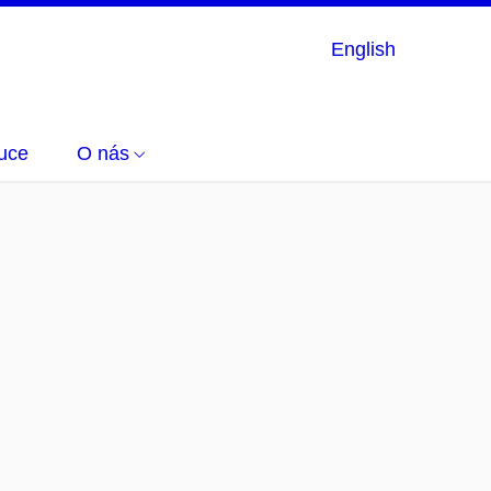
English
uce
O nás