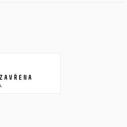
zavřena
a.