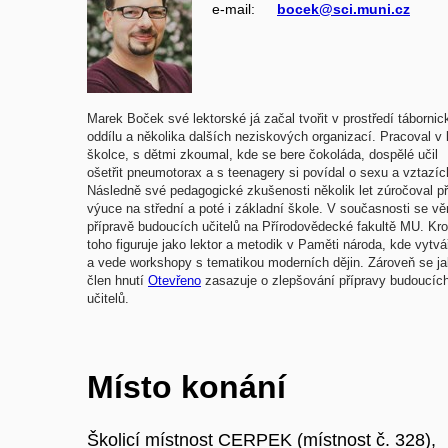
e‑mail:
bocek@sci.muni.cz
Marek Boček své lektorské já začal tvořit v prostředí táborni
oddílu a několika dalších neziskových organizací. Pracoval v 
školce, s dětmi zkoumal, kde se bere čokoláda, dospělé učil
ošetřit pneumotorax a s teenagery si povídal o sexu a vztazíc
Následně své pedagogické zkušenosti několik let zúročoval př
výuce na střední a poté i základní škole. V současnosti se vě
přípravě budoucích učitelů na Přírodovědecké fakultě MU. Kr
toho figuruje jako lektor a metodik v Paměti národa, kde vytvá
a vede workshopy s tematikou moderních dějin. Zároveň se j
člen hnutí
Otevřeno
zasazuje o zlepšování přípravy budoucíc
učitelů.
Místo konání
Školicí místnost CERPEK (místnost č. 328),