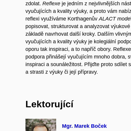
zdolat.
Reflexe
je jedním z nejvlivnějších nás
vyučujících a kvality výuky, a proto vám nabíz
reflexi využíváme Korthagenův
ALACT mode
popisovat, strukturovat a analyzovat výukové
základě navrhovat další kroky. Dalším vlivný
vyučujících a kvality výuky je kolegiální podpo
oporu tak inspiraci, a to napříč obory. Reflexe
podpora přinášejí vyučujícím mnoho dobra, s
inspiraci a sounáležitost. Přijďte proto sdílet 
a strasti z výuky či její přípravy.
Lektorující
Mgr. Marek Boček