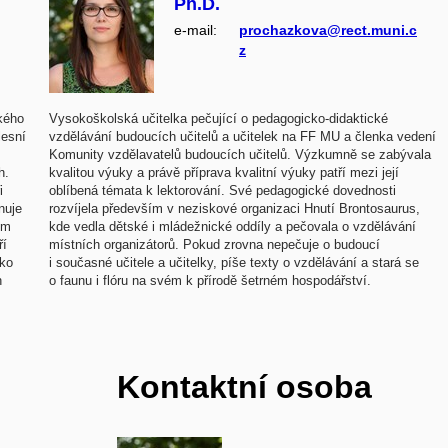
Ph.D.
e‑mail:
prochazkova@rect.muni.c
z
ckého
Vysokoškolská učitelka pečující o pedagogicko-didaktické
lesní
vzdělávání budoucích učitelů a učitelek na FF MU a členka vedení
Komunity vzdělavatelů budoucích učitelů. Výzkumně se zabývala
h.
kvalitou výuky a právě příprava kvalitní výuky patří mezi její
i
oblíbená témata k lektorování. Své pedagogické dovednosti
nuje
rozvíjela především v neziskové organizaci Hnutí Brontosaurus,
om
kde vedla dětské i mládežnické oddíly a pečovala o vzdělávání
ří
místních organizátorů. Pokud zrovna nepečuje o budoucí
ako
i současné učitele a učitelky, píše texty o vzdělávání a stará se
h
o faunu i flóru na svém k přírodě šetrném hospodářství.
Kontaktní osoba