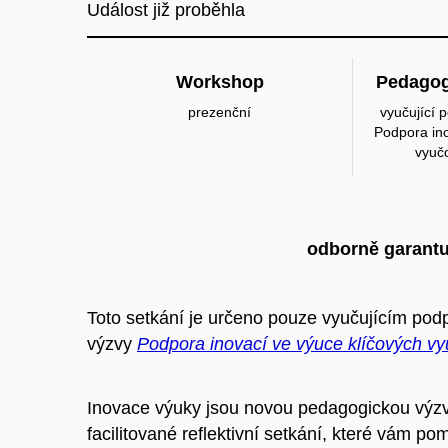
Událost již proběhla
Workshop
Pedagog
prezenční
vyučující 
Podpora ino
vyuč
odborně garantu
Toto setkání je určeno pouze vyučujícím po
výzvy
Podpora inovací ve výuce klíčových v
Inovace výuky jsou novou pedagogickou výzv
facilitované reflektivní setkání, které vám p