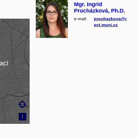
Mgr. Ingrid
Procházková, Ph.D.
e‑mail:
prochazkova@r
ect.muni.cz
aci

i