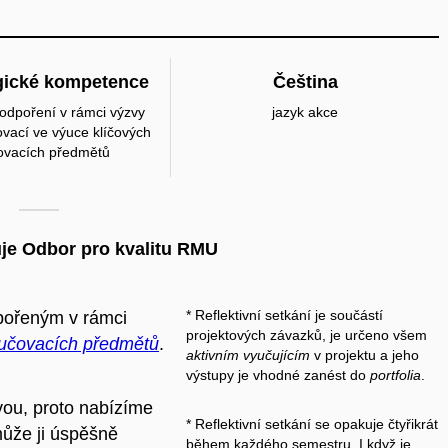
ické kompetence
Čeština
podpoření v rámci výzvy
jazyk akce
vací ve výuce klíčových
ovacích předmětů
je Odbor pro kvalitu RMU
* Reflektivní setkání je součástí
dpořeným v rámci
projektových závazků, je určeno všem
yučovacích předmětů
.
aktivním vyučujícím
v projektu a jeho
výstupy je vhodné zanést do
portfolia
.
ou, proto nabízíme
* Reflektivní setkání se opakuje čtyřikrát
omůže ji úspěšně
během každého semestru. I když je