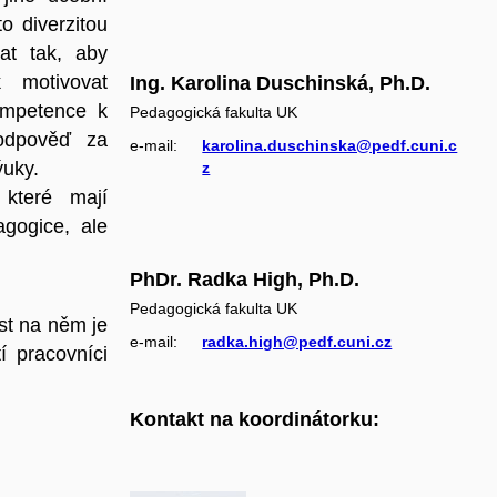
o diverzitou
at tak, aby
 motivovat
Ing. Karolina Duschinská, Ph.D.
kompetence k
Pedagogická fakulta UK
odpověď za
e‑mail:
karolina.duschinska@pedf.cuni.c
ýuky.
z
 které mají
agogice, ale
PhDr. Radka High, Ph.D.
Pedagogická fakulta UK
st na něm je
e‑mail:
radka.high@pedf.cuni.cz
 pracovníci
Kontakt na koordinátorku: