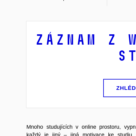
Záznam z 
S
ZHLÉD
Mnoho studujících v online prostoru, vyp
každý je jiný – jiná motivace ke studiu,