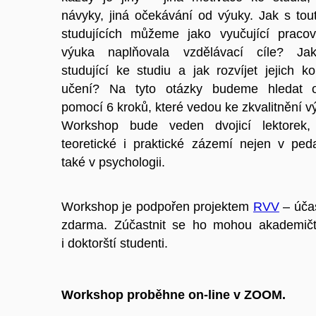
návyky, jiná očekávání od výuky. Jak s tout
studujících můžeme jako vyučující pracov
výuka naplňovala vzdělávací cíle? Jak
studující ke studiu a jak rozvíjet jejich 
učení? Na tyto otázky budeme hledat 
pomocí 6 kroků, které vedou ke zkvalitnění v
Workshop bude veden dvojicí lektorek,
teoretické i praktické zázemí nejen v ped
také v psychologii.
Workshop je podpořen projektem
RVV
– úča
zdarma. Zúčastnit se ho mohou akademičtí
i doktorští studenti.
Workshop proběhne on-line v ZOOM.