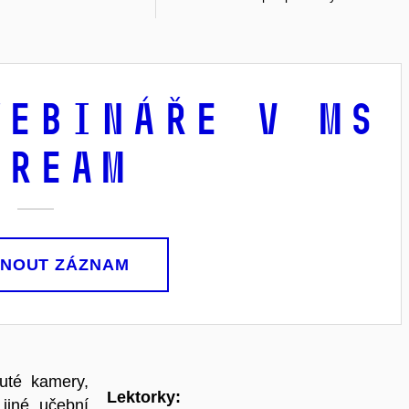
webináře v MS
tream
NOUT ZÁZNAM
nuté kamery,
Lektorky:
 jiné učební