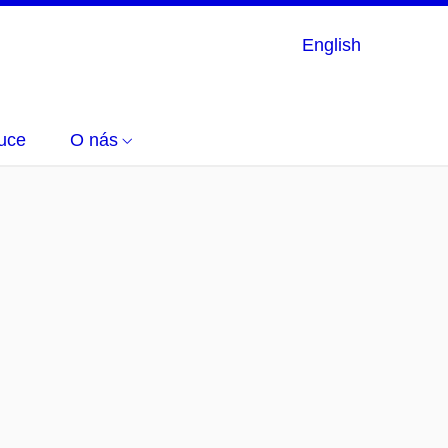
English
uce
O nás