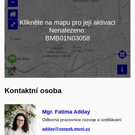
–
⌂
Klikněte na mapu pro její aktivaci
⤢
Nenalezeno:
Načítám mapu…
BMB01N03058

i
Kontaktní osoba
Mgr. Fatima Adday
Odborná pracovnice rozvoje a vzdělávání
adday@cerpek.muni.cz