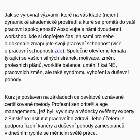
Jak se vyrovnat výzvami, které na vás klade (nejen)
dynamické akademické prostředí a které se promítá do vaší
pracovní spokojenosti? Absolvujte s námi dvoudenní
workshop, kde si dopřejete čas jen sami pro sebe
a dokonale zmapujete svoji pracovní schopnost (více
o pracovní schopnosti
zde
). Společně otevřeme témata
týkající se vašich silných stránek, motivace, změn,
profesních plánů, worklife balance, umění říkat NE,
pracovních změn, ale také syndromu vyhoření a duševní
pohody.
Kurz je postaven na základech celosvětově uznávané
certifikované metody Profesní seniorita® a age
managementu, jež byli vyvinuty a vědecky ověřeny experty
z Finského insitutut pracovního zdraví. Jeho účelem je
podpora řízení kariéry a duševní pohody zaměstnanců
v dnešním rychle se měnícím světě práce.