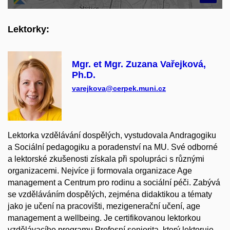
Lektorky:
Mgr. et Mgr. Zuzana Vařejková,
Ph.D.
varejkova@cerpek.muni.cz
Lektorka vzdělávání dospělých, vystudovala Andragogiku
a Sociální pedagogiku a poradenství na MU. Své odborné
a lektorské zkušenosti získala při spolupráci s různými
organizacemi. Nejvíce ji formovala organizace Age
management a Centrum pro rodinu a sociální péči. Zabývá
se vzděláváním dospělých, zejména didaktikou a tématy
jako je učení na pracovišti, mezigenerační učení, age
management a wellbeing. Je certifikovanou lektorkou
vzdělávacího programu Profesní seniorita, který lektoruje