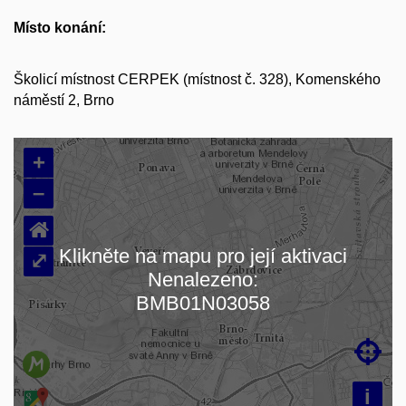
Místo konání:
Školicí místnost CERPEK (místnost č. 328), Komenského
náměstí 2, Brno
+
–
⌂
Klikněte na mapu pro její aktivaci
⤢
Nenalezeno:
Načítám mapu…
BMB01N03058

i