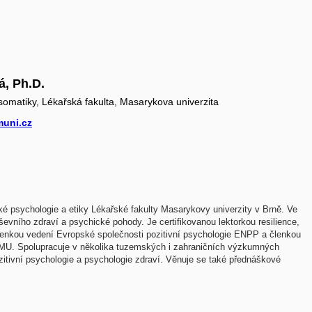
á, Ph.D.
omatiky, Lékařská fakulta, Masarykova univerzita
uni.cz
é psychologie a etiky Lékařské fakulty Masarykovy univerzity v Brně. Ve
vního zdraví a psychické pohody. Je certifikovanou lektorkou resilience,
členkou vedení Evropské společnosti pozitivní psychologie ENPP a členkou
 MU. Spolupracuje v několika tuzemských i zahraničních výzkumných
ozitivní psychologie a psychologie zdraví. Věnuje se také přednáškové