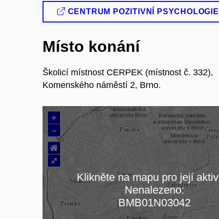
CENTRUM POZITIVNÍ PSYCHOLOGIE
Místo konání
Školicí místnost CERPEK (místnost č. 332),
Komenského náměstí 2, Brno.
+
–
⌂
⤢
Klikněte na mapu pro její aktiv
Nenalezeno:
Načítám mapu…
BMB01N03042