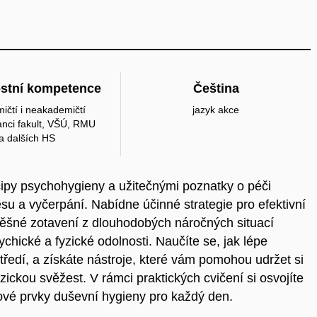
stní kompetence
Čeština
ičtí i neakademičtí
jazyk akce
nci fakult, VŠÚ, RMU
a dalších HS
ipy psychohygieny a užitečnými poznatky o péči
u a vyčerpání. Nabídne účinné strategie pro efektivní
pěšné zotavení z dlouhodobých náročných situací
chické a fyzické odolnosti. Naučíte se, jak lépe
tředí, a získáte nástroje, které vám pomohou udržet si
yzickou svěžest. V rámci praktických cvičení si osvojíte
čové prvky duševní hygieny pro každý den.