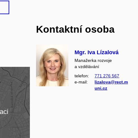
Kontaktní osoba
Mgr. Iva Lízalová
Manažerka rozvoje
a vzdělávání
telefon:
771 276 567
e‑mail:
lizalova@rect.m
uni.cz
aci