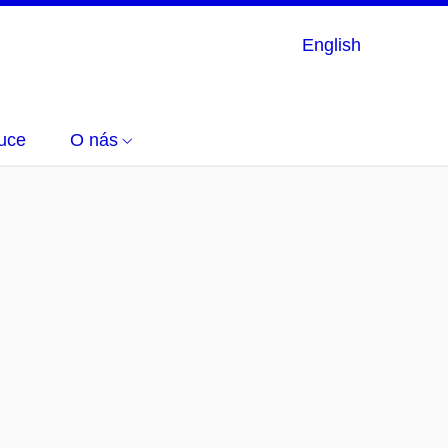
English
uce
O nás