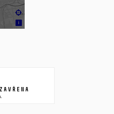

i
zavřena
a.