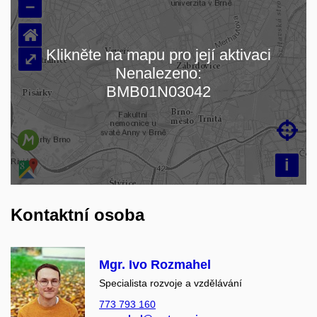
–
⌂
Klikněte na mapu pro její aktivaci
⤢
Nenalezeno:
Načítám mapu…
BMB01N03042

i
Kontaktní osoba
Mgr. Ivo Rozmahel
Specialista rozvoje a vzdělávání
773 793 160