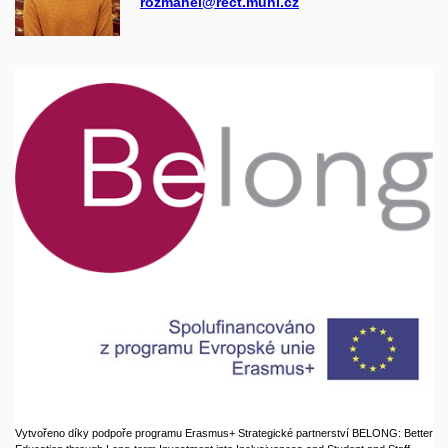
rozmahel@rect.muni.cz
Vytvořeno díky podpoře programu Erasmus+ Strategické partnerství BELONG: Better