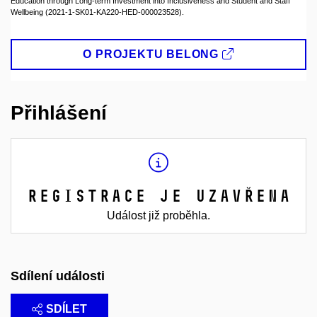
Education through Long-term Investment into Inclusiveness and Student and Staff
Wellbeing (2021-1-SK01-KA220-HED-000023528).
O PROJEKTU BELONG
Přihlášení
Registrace je uzavřena
Událost již proběhla.
Sdílení události
SDÍLET