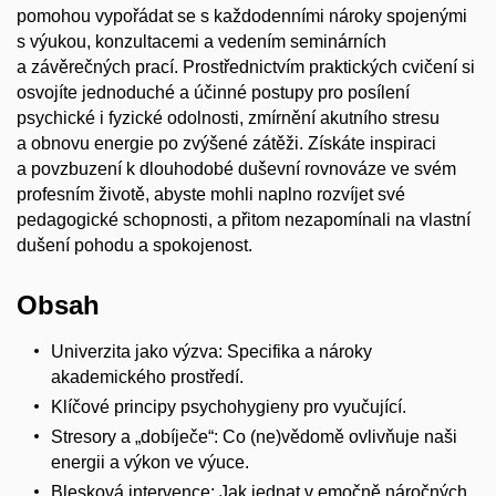
pomohou vypořádat se s každodenními nároky spojenými
s výukou, konzultacemi a vedením seminárních
a závěrečných prací. Prostřednictvím praktických cvičení si
osvojíte jednoduché a účinné postupy pro posílení
psychické i fyzické odolnosti, zmírnění akutního stresu
a obnovu energie po zvýšené zátěži. Získáte inspiraci
a povzbuzení k dlouhodobé duševní rovnováze ve svém
profesním životě, abyste mohli naplno rozvíjet své
pedagogické schopnosti, a přitom nezapomínali na vlastní
dušení pohodu a spokojenost.
Obsah
Univerzita jako výzva: Specifika a nároky
akademického prostředí.
Klíčové principy psychohygieny pro vyučující.
Stresory a „dobíječe“: Co (ne)vědomě ovlivňuje naši
energii a výkon ve výuce.
Blesková intervence: Jak jednat v emočně náročných