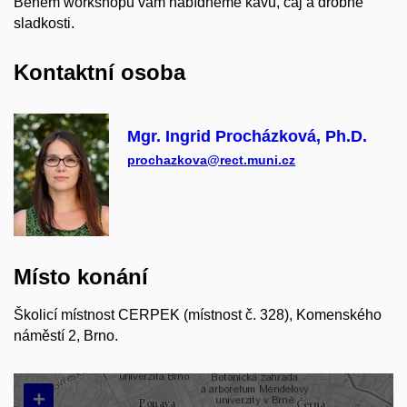
Během workshopu vám nabídneme kávu, čaj a drobné
sladkosti.
Kontaktní osoba
Mgr. Ingrid Procházková, Ph.D.
prochazkova@rect.muni.cz
Místo konání
Školicí místnost CERPEK (místnost č. 328), Komenského
náměstí 2, Brno.
+