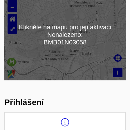
–
⌂
Klikněte na mapu pro její aktivaci
⤢
Nenalezeno:
Načítám mapu…
BMB01N03058

i
Přihlášení