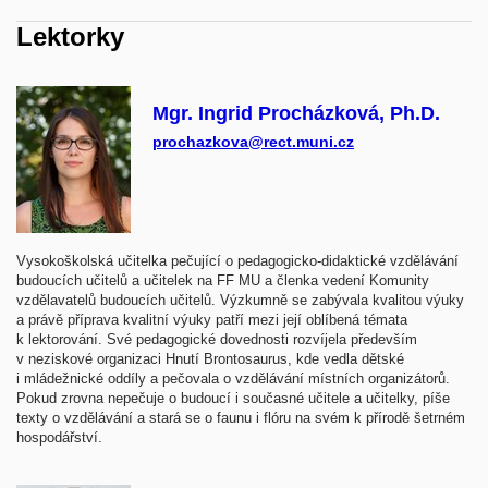
Lektorky
Mgr. Ingrid Procházková, Ph.D.
prochazkova@rect.muni.cz
Vysokoškolská učitelka pečující o pedagogicko-didaktické vzdělávání
budoucích učitelů a učitelek na FF MU a členka vedení Komunity
vzdělavatelů budoucích učitelů. Výzkumně se zabývala kvalitou výuky
a právě příprava kvalitní výuky patří mezi její oblíbená témata
k lektorování. Své pedagogické dovednosti rozvíjela především
v neziskové organizaci Hnutí Brontosaurus, kde vedla dětské
i mládežnické oddíly a pečovala o vzdělávání místních organizátorů.
Pokud zrovna nepečuje o budoucí i současné učitele a učitelky, píše
texty o vzdělávání a stará se o faunu i flóru na svém k přírodě šetrném
hospodářství.