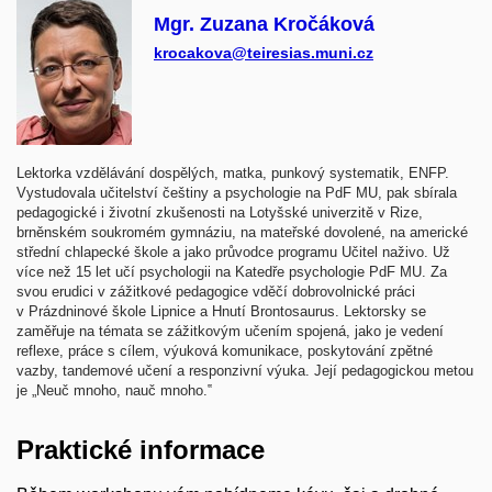
Mgr. Zuzana Kročáková
krocakova@teiresias.muni.cz
Lektorka vzdělávání dospělých, matka, punkový systematik, ENFP.
Vystudovala učitelství češtiny a psychologie na PdF MU, pak sbírala
pedagogické i životní zkušenosti na Lotyšské univerzitě v Rize,
brněnském soukromém gymnáziu, na mateřské dovolené, na americké
střední chlapecké škole a jako průvodce programu Učitel naživo. Už
více než 15 let učí psychologii na Katedře psychologie PdF MU. Za
svou erudici v zážitkové pedagogice vděčí dobrovolnické práci
v Prázdninové škole Lipnice a Hnutí Brontosaurus. Lektorsky se
zaměřuje na témata se zážitkovým učením spojená, jako je vedení
reflexe, práce s cílem, výuková komunikace, poskytování zpětné
vazby, tandemové učení a responzivní výuka. Její pedagogickou metou
je „Neuč mnoho, nauč mnoho.‟
Praktické informace