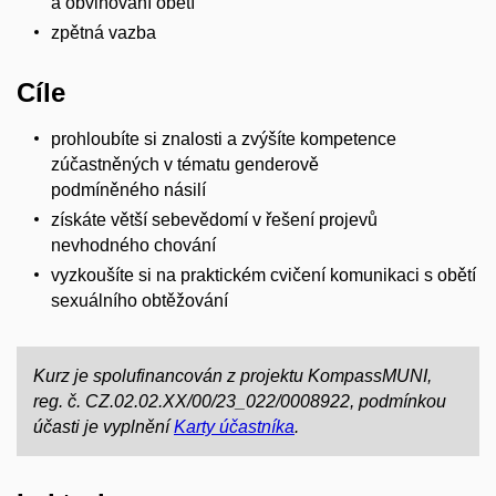
a obviňování obětí
zpětná vazba
Cíle
prohloubíte si znalosti a zvýšíte kompetence
zúčastněných v tématu genderově
podmíněného násilí
získáte větší sebevědomí v řešení projevů
nevhodného chování
vyzkoušíte si na praktickém cvičení komunikaci s obětí
sexuálního obtěžování
Kurz je spolufinancován z projektu KompassMUNI,
reg. č. CZ.02.02.XX/00/23_022/0008922, podmínkou
účasti je vyplnění
Karty účastníka
.