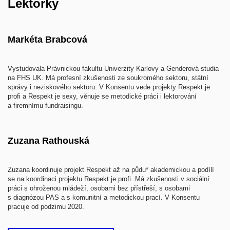
Lektorky
Markéta Brabcová
Vystudovala Právnickou fakultu Univerzity Karlovy a Genderová studia
na FHS UK. Má profesní zkušenosti ze soukromého sektoru, státní
správy i neziskového sektoru. V Konsentu vede projekty Respekt je
profi a Respekt je sexy, věnuje se metodické práci i lektorování
a firemnímu fundraisingu.
Zuzana Rathouská
Zuzana koordinuje projekt Respekt až na půdu* akademickou a podílí
se na koordinaci projektu Respekt je profi. Má zkušenosti v sociální
práci s ohroženou mládeží, osobami bez přístřeší, s osobami
s diagnózou PAS a s komunitní a metodickou prací. V Konsentu
pracuje od podzimu 2020.