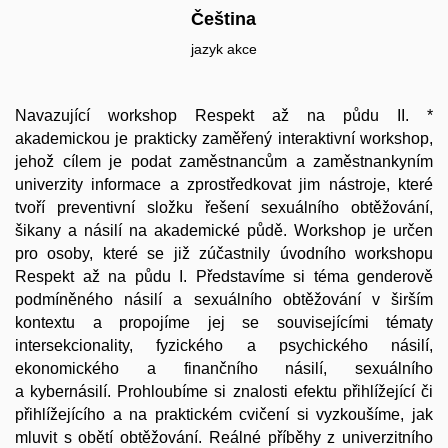
Čeština
jazyk akce
Navazující workshop Respekt až na půdu II. *
akademickou je prakticky zaměřený interaktivní workshop,
jehož cílem je podat zaměstnancům a zaměstnankyním
univerzity informace a zprostředkovat jim nástroje, které
tvoří preventivní složku řešení sexuálního obtěžování,
šikany a násilí na akademické půdě. Workshop je určen
pro osoby, které se již zúčastnily úvodního workshopu
Respekt až na půdu I. Představíme si téma genderově
podmíněného násilí a sexuálního obtěžování v širším
kontextu a propojíme jej se souvisejícími tématy
intersekcionality, fyzického a psychického násilí,
ekonomického a finančního násilí, sexuálního
a kybernásilí. Prohloubíme si znalosti efektu přihlížející či
přihlížejícího a na praktickém cvičení si vyzkoušíme, jak
mluvit s obětí obtěžování. Reálné příběhy z univerzitního