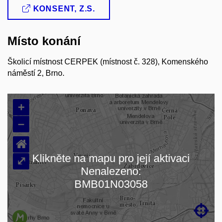
KONSENT, Z.S.
Místo konání
Školicí místnost CERPEK (místnost č. 328), Komenského
náměstí 2, Brno.
+
–
⌂
Klikněte na mapu pro její aktivaci
⤢
Nenalezeno:
Načítám mapu…
BMB01N03058
