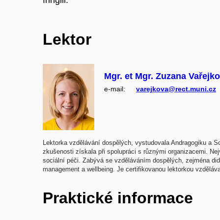
fringill.
Lektor
Mgr. et Mgr. Zuzana Vařejko
e‑mail:
varejkova@rect.muni.cz
Lektorka vzdělávání dospělých, vystudovala Andragogiku a So
zkušenosti získala při spolupráci s různými organizacemi. Ne
sociální péči. Zabývá se vzděláváním dospělých, zejména dida
management a wellbeing. Je certifikovanou lektorkou vzdělávac
Praktické informace