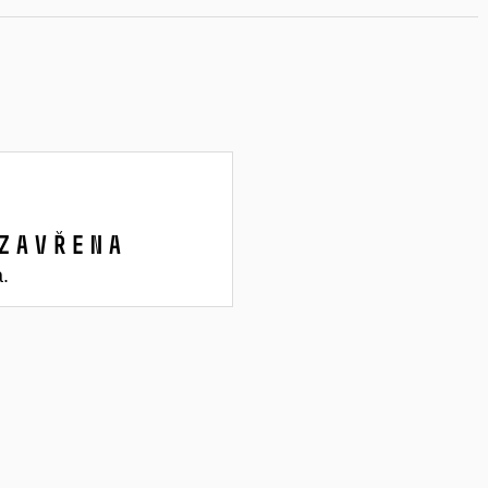
zavřena
a.