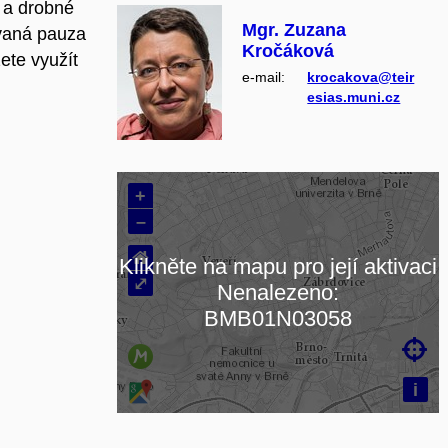
 a drobné
Mgr. Zuzana
ovaná pauza
Kročáková
ete využít
e‑mail:
krocakova@teir
esias.muni.cz
+
–
⌂
Klikněte na mapu pro její aktivaci
⤢
Nenalezeno:
Načítám mapu…
BMB01N03058

i