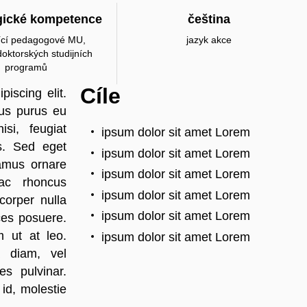
ické kompetence
čeština
jící pedagogové MU,
jazyk akce
doktorských studijních
programů
Cíle
iscing elit.
bus purus eu
si, feugiat
ipsum dolor sit amet Lorem
us. Sed eget
ipsum dolor sit amet Lorem
amus ornare
ipsum dolor sit amet Lorem
ac rhoncus
ipsum dolor sit amet Lorem
corper nulla
ipsum dolor sit amet Lorem
ces posuere.
 ut at leo.
ipsum dolor sit amet Lorem
a diam, vel
es pulvinar.
id, molestie