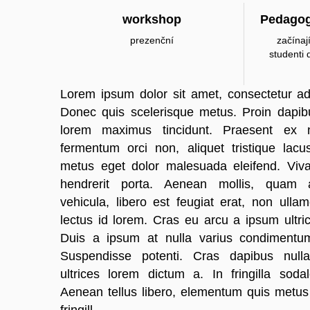
workshop
Pedagog
prezenční
začína
studenti 
Lorem ipsum dolor sit amet, consectetur adip
Donec quis scelerisque metus. Proin dapi
lorem maximus tincidunt. Praesent ex ni
fermentum orci non, aliquet tristique lac
metus eget dolor malesuada eleifend. Viv
hendrerit porta. Aenean mollis, quam 
vehicula, libero est feugiat erat, non ullam
lectus id lorem. Cras eu arcu a ipsum ultri
Duis a ipsum at nulla varius condimentum
Suspendisse potenti. Cras dapibus null
ultrices lorem dictum a. In fringilla sodal
Aenean tellus libero, elementum quis metus 