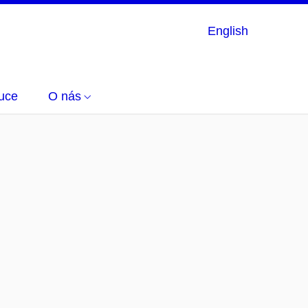
English
uce
O nás