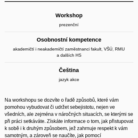
Workshop
prezenční
Osobnostní kompetence
akademičtí i neakademičtí zaměstnanci fakult, VŠÚ, RMU
a dalších HS
Čeština
jazyk akce
Na workshopu se dozvíte o řadě způsobů, které vám
pomohou vybudovat či udržet sebejistotu, nejen ve
všedních, ale zejména v náročných situacích, se kterými se
při práci setkáváte. Získáte informace o tom, jak přistupovat
k sobě i k druhým způsobem, jež zahrnuje respekt k vám
samotným, a zároveň se naučíte, jak pomocí