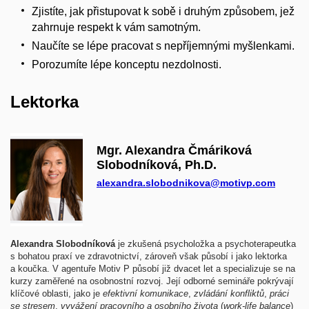
Zjistíte, jak přistupovat k sobě i druhým způsobem, jež
zahrnuje respekt k vám samotným.
Naučíte se lépe pracovat s nepříjemnými myšlenkami.
Porozumíte lépe konceptu nezdolnosti.
Lektorka
Mgr. Alexandra Čmáriková
Slobodníková, Ph.D.
alexandra.slobodnikova@motivp.com
Alexandra Slobodníková
je zkušená psycholožka a psychoterapeutka
s bohatou praxí ve zdravotnictví, zároveň však působí i jako lektorka
a koučka. V agentuře Motiv P působí již dvacet let a specializuje se na
kurzy zaměřené na osobnostní rozvoj. Její odborné semináře pokrývají
klíčové oblasti, jako je
efektivní komunikace
,
zvládání konfliktů
,
práci
se stresem
,
vyvážení pracovního a osobního života
(
work-life balance
)