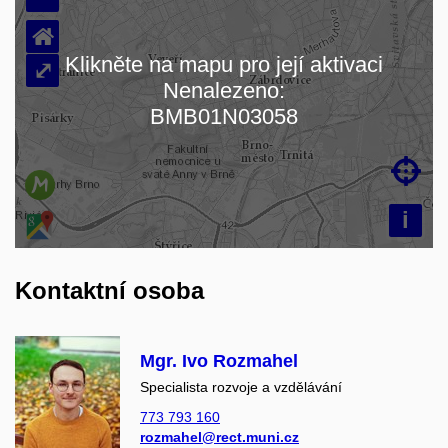
⌂
Klikněte na mapu pro její aktivaci
⤢
Nenalezeno:
Načítám mapu…
BMB01N03058

i
Kontaktní osoba
Mgr. Ivo Rozmahel
Specialista rozvoje a vzdělávání
773 793 160
rozmahel@rect.muni.cz