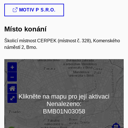
MOTIV P S.R.O.
Místo konání
Školicí místnost CERPEK (místnost č. 328), Komenského
náměstí 2, Brno.
+
–
⌂
Klikněte na mapu pro její aktivaci
⤢
Nenalezeno:
Načítám mapu…
BMB01N03058
