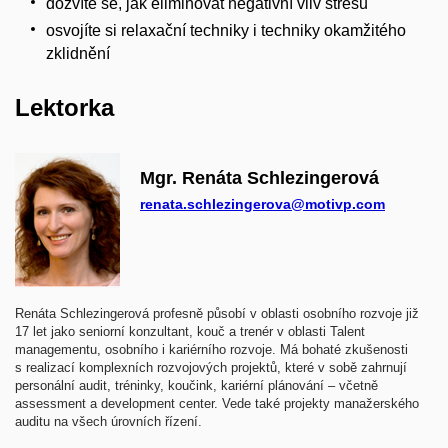
dozvíte se, jak eliminovat negativní vliv stresu
osvojíte si relaxační techniky i techniky okamžitého
zklidnění
Lektorka
Mgr. Renáta Schlezingerová
renata.schlezingerova@motivp.com
Renáta Schlezingerová profesně působí v oblasti osobního rozvoje již
17 let jako seniorní konzultant, kouč a trenér v oblasti Talent
managementu, osobního i kariérního rozvoje. Má bohaté zkušenosti
s realizací komplexních rozvojových projektů, které v sobě zahrnují
personální audit, tréninky, koučink, kariérní plánování – včetně
assessment a development center. Vede také projekty manažerského
auditu na všech úrovních řízení.