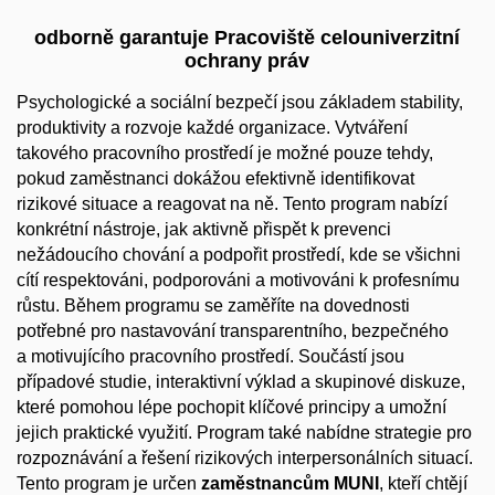
odborně garantuje Pracoviště celouniverzitní
ochrany práv
Psychologické a sociální bezpečí jsou základem stability,
produktivity a rozvoje každé organizace. Vytváření
takového pracovního prostředí je možné pouze tehdy,
pokud zaměstnanci dokážou efektivně identifikovat
rizikové situace a reagovat na ně. Tento program nabízí
konkrétní nástroje, jak aktivně přispět k prevenci
nežádoucího chování a podpořit prostředí, kde se všichni
cítí respektováni, podporováni a motivováni k profesnímu
růstu. Během programu se zaměříte na dovednosti
potřebné pro nastavování transparentního, bezpečného
a motivujícího pracovního prostředí. Součástí jsou
případové studie, interaktivní výklad a skupinové diskuze,
které pomohou lépe pochopit klíčové principy a umožní
jejich praktické využití. Program také nabídne strategie pro
rozpoznávání a řešení rizikových interpersonálních situací.
Tento program je určen
zaměstnancům MUNI
, kteří chtějí