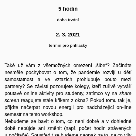
5 hodin
doba trvání
2. 3. 2021
termín pro přihlášky
Také už vám z všemožných omezení „šibe“? Začínáte
nesměle pochybovat o tom, že pandemie rozvíjí u dětí
samostatnost a ve vztazích prohlubuje pouto mezi
partnery? Se závistí pozorujete kolegy, kteří zuřivě vytváří
poutavé online aktivity pro studenty, zatímco vy na
share
screen
reagujete stále křikem z okna? Pokud tomu tak je,
přijďte načerpat novou energii pro nadcházející on-line
semestr na tento workshop.
Nebudeme se bavit o tom, co není dobré a v dohledné
době nepůjde ani změnit (např. počet hodin strávených
u počítače). Soustředit se budeme naopak na to, na co vliv