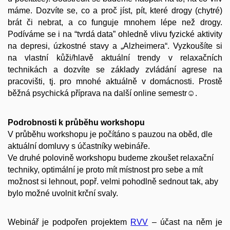
máme. Dozvíte se, co a proč jíst, pít, které drogy (chytré)
brát či nebrat, a co funguje mnohem lépe než drogy.
Podíváme se i na “tvrdá data” ohledně vlivu fyzické aktivity
na depresi, úzkostné stavy a „Alzheimera“. Vyzkoušíte si
na vlastní kůži/hlavě aktuální trendy v relaxačních
technikách a dozvíte se základy zvládání agrese na
pracovišti, tj. pro mnohé aktuálně v domácnosti. Prostě
běžná psychická příprava na další online semestr☺.
Podrobnosti k průběhu workshopu
V průběhu workshopu je počítáno s pauzou na oběd, dle
aktuální domluvy s účastníky webináře.
Ve druhé polovině workshopu budeme zkoušet relaxační
techniky, optimální je proto mít místnost pro sebe a mít
možnost si lehnout, popř. velmi pohodlně sednout tak, aby
bylo možné uvolnit krční svaly.
Webinář je podpořen projektem
RVV
– účast na něm je