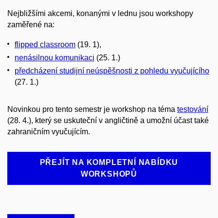
Nejbližšími akcemi, konanými v lednu jsou workshopy
zaměřené na:
flipped classroom
(19. 1),
nenásilnou komunikaci
(25. 1.)
předcházení studijní neúspěšnosti z pohledu vyučujícího
(27. 1.)
Novinkou pro tento semestr je workshop na téma
testování
(28. 4.), který se uskuteční v angličtině a umožní účast také
zahraničním vyučujícím.
PŘEJÍT NA KOMPLETNÍ NABÍDKU
WORKSHOPŮ