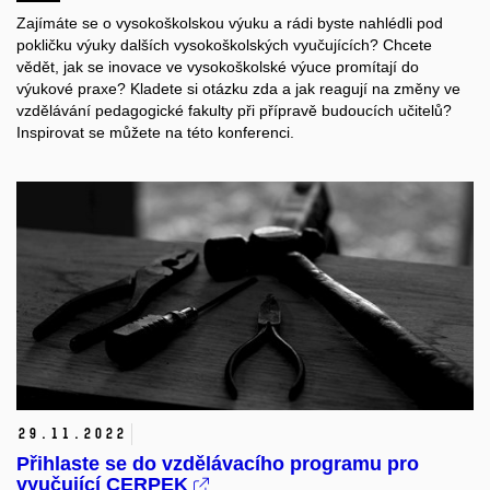
Zajímáte se o
vysokoškolskou výuku a
rádi byste nahlédli pod
pokličku výuky dalších vysokoškolských vyučujících? Chcete
vědět, jak se inovace ve vysokoškolské výuce promítají do
výukové praxe? Kladete si otázku zda a
jak reagují na změny ve
vzdělávání pedagogické fakulty při přípravě budoucích učitelů?
Inspirovat se můžete na této konferenci.
29.
11.
2022
Přihlaste se do vzdělávacího programu pro
vyučující CERPEK