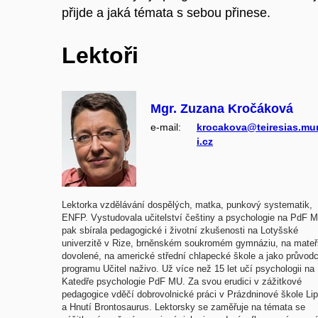
přijde a jaká témata s sebou přinese.
Lektoři
Mgr. Zuzana Kročáková
e‑mail:
krocakova@teiresias.mu
i.cz
Lektorka vzdělávání dospělých, matka, punkový systematik,
ENFP. Vystudovala učitelství češtiny a psychologie na PdF 
pak sbírala pedagogické i životní zkušenosti na Lotyšské
univerzitě v Rize, brněnském soukromém gymnáziu, na mate
dovolené, na americké střední chlapecké škole a jako průvod
programu Učitel naživo. Už více než 15 let učí psychologii na
Katedře psychologie PdF MU. Za svou erudici v zážitkové
pedagogice vděčí dobrovolnické práci v Prázdninové škole Lip
a Hnutí Brontosaurus. Lektorsky se zaměřuje na témata se