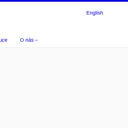
English
uce
O nás