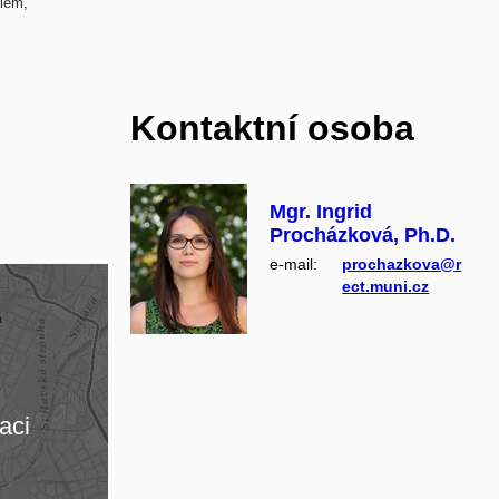
ílem,
Kontaktní osoba
Mgr. Ingrid
Procházková, Ph.D.
e‑mail:
prochazkova@r
ect.muni.cz
aci