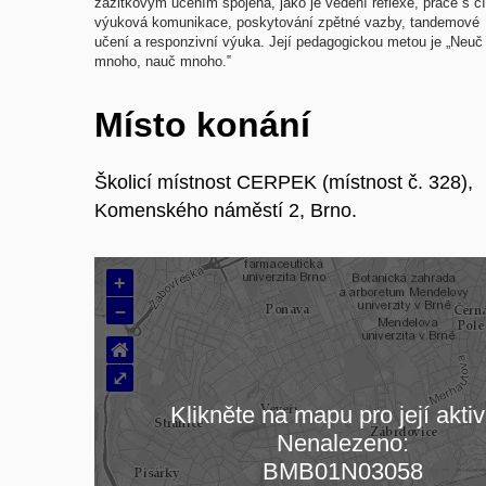
zážitkovým učením spojená, jako je vedení reflexe, práce s c
výuková komunikace, poskytování zpětné vazby, tandemové
učení a responzivní výuka. Její pedagogickou metou je „Neuč
mnoho, nauč mnoho.‟
Místo konání
Školicí místnost CERPEK (místnost č. 328),
Komenského náměstí 2, Brno.
+
–
⌂
⤢
Klikněte na mapu pro její aktiv
Nenalezeno:
Načítám mapu…
BMB01N03058