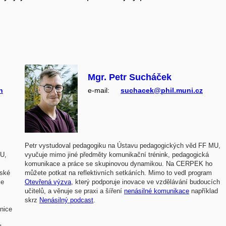
Mgr. Petr Sucháček
n
e‑mail:
suchacek@phil.muni.cz
Petr vystudoval pedagogiku na Ústavu pedagogických věd FF MU,
MU,
vyučuje mimo jiné předměty komunikační trénink, pedagogická
komunikace a práce se skupinovou dynamikou. Na CERPEK ho
řské
můžete potkat na reflektivních setkáních. Mimo to vedl program
ce
Otevřená výzva
, který podporuje inovace ve vzdělávání budoucích
učitelů, a věnuje se praxi a šíření
nenásilné komunikace
například
skrz
Nenásilný podcast
.
nice