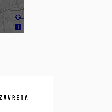

i
zavřena
a.