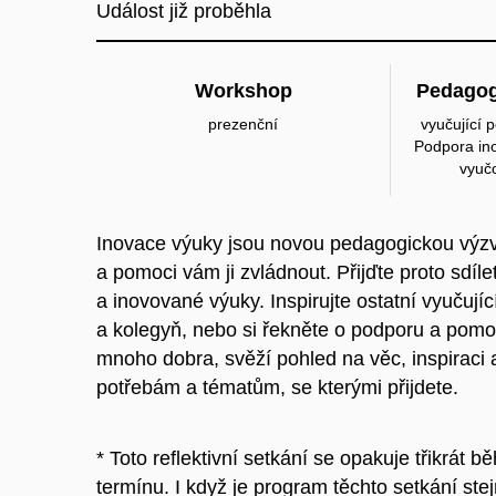
Událost již proběhla
Workshop
Pedagog
prezenční
vyučující 
Podpora ino
vyuč
Inovace výuky jsou novou pedagogickou výzv
a pomoci vám ji zvládnout. Přijďte proto sdílet
a inovované výuky. Inspirujte ostatní vyučují
a kolegyň, nebo si řekněte o podporu a pomoc
mnoho dobra, svěží pohled na věc, inspiraci
potřebám a tématům, se kterými přijdete.
* Toto reflektivní setkání se opakuje třikrá
termínu. I když je program těchto setkání ste