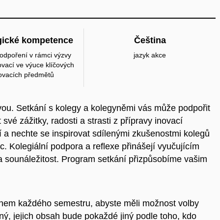
ické kompetence
Čeština
podpoření v rámci výzvy
jazyk akce
vací ve výuce klíčových
ovacích předmětů
ou. Setkání s kolegy a kolegyněmi vás může podpořit
 své zážitky, radosti a strasti z přípravy inovací
cí a nechte se inspirovat sdílenými zkušenostmi kolegů
. Kolegiální podpora a reflexe přinášejí vyučujícím
 a sounáležitost. Program setkání přizpůsobíme vašim
t během každého semestru, abyste měli možnost volby
jný, jejich obsah bude pokaždé jiný podle toho, kdo