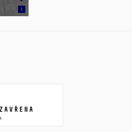
i
zavřena
a.