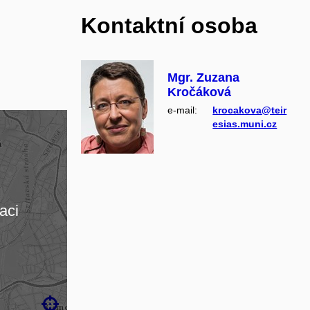
Kontaktní osoba
Mgr. Zuzana
Kročáková
e‑mail:
krocakova@teir
esias.muni.cz
aci
