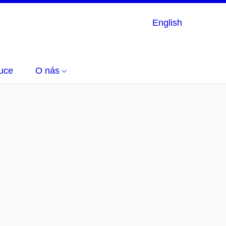
English
uce
O nás