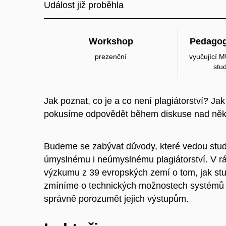
Událost již proběhla
Workshop
Pedagog
prezenční
vyučující M
stu
Jak poznat, co je a co není plagiátorství? J
pokusíme odpovědět během diskuse nad něko
Budeme se zabývat důvody, které vedou stude
úmyslnému i neúmyslnému plagiátorství. V 
výzkumu z 39 evropských zemí o tom, jak stude
zmíníme o technických možnostech systémů pr
správně porozumět jejich výstupům.