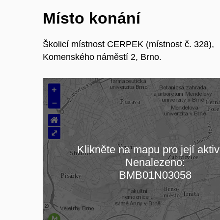
Místo konání
Školicí místnost CERPEK (místnost č. 328),
Komenského náměstí 2, Brno.
+
–
⌂
⤢
Klikněte na mapu pro její aktiv
Nenalezeno:
Načítám mapu…
BMB01N03058