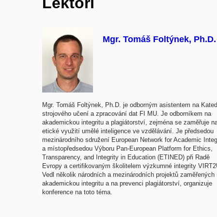
Lektoři
Mgr. Tomáš Foltýnek, Ph.D.
Mgr. Tomáš Foltýnek, Ph.D. je odborným asistentem na Kated
strojového učení a zpracování dat FI MU. Je odborníkem na
akademickou integritu a plagiátorství, zejména se zaměřuje n
etické využití umělé inteligence ve vzdělávání. Je předsedou
mezinárodního sdružení European Network for Academic Integ
a místopředsedou Výboru Pan-European Platform for Ethics,
Transparency, and Integrity in Education (ETINED) při Radě
Evropy a certifikovaným školitelem výzkumné integrity VIRT
Vedl několik národních a mezinárodních projektů zaměřených
akademickou integritu a na prevenci plagiátorství, organizuje
konference na toto téma.