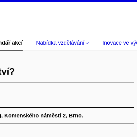
ndář akcí
Nabídka vzdělávání
Inovace ve vý
tví?
8), Komenského náměstí 2, Brno.