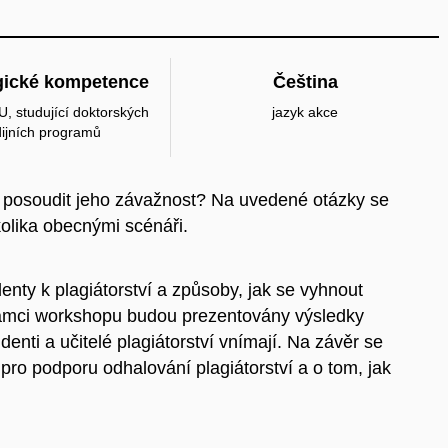
ické kompetence
Čeština
U, studující doktorských
jazyk akce
dijních programů
ak posoudit jeho závažnost? Na uvedené otázky se
lika obecnými scénáři.
nty k plagiátorství a způsoby, jak se vyhnout
rámci workshopu budou prezentovány výsledky
nti a učitelé plagiátorství vnímají. Na závěr se
o podporu odhalování plagiátorství a o tom, jak