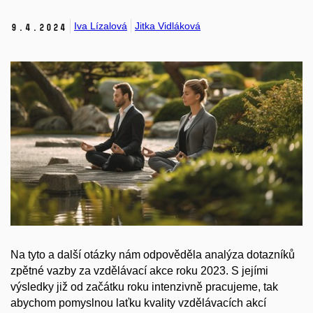
Iva Lízalová
Jitka Vidláková
9.
4.
2024
Na tyto a další otázky nám odpověděla analýza dotazníků
zpětné vazby za vzdělávací akce roku 2023. S jejími
výsledky již od začátku roku intenzivně pracujeme, tak
abychom pomyslnou laťku kvality vzdělávacích akcí