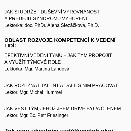
JAK SI UDRŽET DUŠEVNÍ VYROVNANOST
A PŘEDEJÍT SYNDROMU VYHOŘENÍ
Lektorka: doc. PhDr. Alena Slezáčková, Ph.D.
OBLAST ROZVOJE KOMPETENCÍ K VEDENÍ
LIDÍ:
EFEKTIVNÍ VEDENÍ TÝMU – JAK TÝM PROPOJIT
A VYUŽÍT TÝMOVÉ ROLE
Lektorka: Mgr. Martina Landová
JAK ROZEZNAT TALENT A DÁLE S NÍM PRACOVAT
Lektor: Mgr. Michal Hummel
JAK VÉST TÝM, JEHOŽ JSEM DŘÍVE BYL/A ČLENEM
Lektor: Mgr. Bc. Petr Friesinger
Jak jsou účastníci vzdělávacích akcí