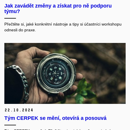
Jak zavádět změny a získat pro ně podporu
týmu?
Přečtěte si, jaké konkrétní nástroje a tipy si účastníci workshopu
odnesli do praxe.
22.
10.
2024
Tým CERPEK se mění, otevírá a posouvá