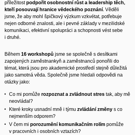
příležitost
podpořit osobnostní růst a leadership těch,
kteří posouvají hranice vědeckého poznání
. Věděli
jsme, že aby mohl špičkový výzkum vzkvétat, potřebuje
nejen odborné znalosti, ale i pevné základy v mezilidské
komunikaci, efektivní spolupráci a schopnosti vést sebe
i druhé.
Během
16 workshopů
jsme se společně s desítkami
zapojených zaměstnankyň a zaměstnanců ponořili do
témat, která jsou pro akademické prostředí stejně důležitá
jako samotná věda. Společně jsme hledali odpovědi na
otázky jako:
Co mi pomůže
rozpoznat a zvládnout stres
tak, aby mě
neovládal?
Které kroky usnadní mně i týmu
zvládání změny
s co
nejmenším odporem?
V čem mi
porozumění komunikačním rolím
pomůže
v pracovních i osobních vztazích?