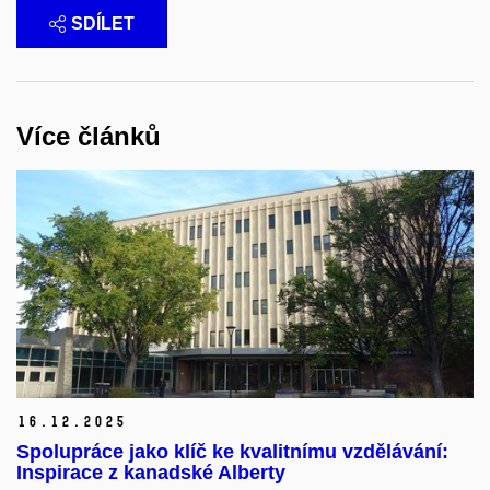
SDÍLET
Více článků
16.
12.
2025
Spolupráce jako klíč ke kvalitnímu vzdělávání:
Inspirace z kanadské Alberty