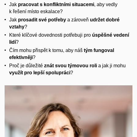
Jak
pracovat s konfliktními situacemi
, aby vedly
k řešení místo eskalace?
Jak
prosadit své potřeby
a zároveň
udržet dobré
vztahy
?
Které klíčové dovednosti potřebuji pro
úspěšné vedení
lidí
?
Čím mohu přispět k tomu, aby náš
tým fungoval
efektivněji
?
Proč je důležité
znát svou týmovou roli
a jak ji mohu
využít pro lepší spolupráci
?​