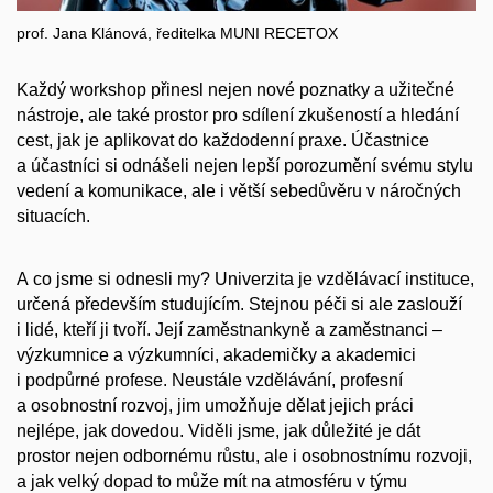
prof. Jana Klánová, ředitelka MUNI RECETOX
Každý workshop přinesl nejen nové poznatky a užitečné
nástroje, ale také prostor pro sdílení zkušeností a hledání
cest, jak je aplikovat do každodenní praxe. Účastnice
a účastníci si odnášeli nejen lepší porozumění svému stylu
vedení a komunikace, ale i větší sebedůvěru v náročných
situacích.
A co jsme si odnesli my? Univerzita je vzdělávací instituce,
určená především studujícím. Stejnou péči si ale zaslouží
i lidé, kteří ji tvoří. Její zaměstnankyně a zaměstnanci –
výzkumnice a výzkumníci, akademičky a akademici
i podpůrné profese. Neustále vzdělávání, profesní
a osobnostní rozvoj, jim umožňuje dělat jejich práci
nejlépe, jak dovedou. Viděli jsme, jak důležité je dát
prostor nejen odbornému růstu, ale i osobnostnímu rozvoji,
a jak velký dopad to může mít na atmosféru v týmu