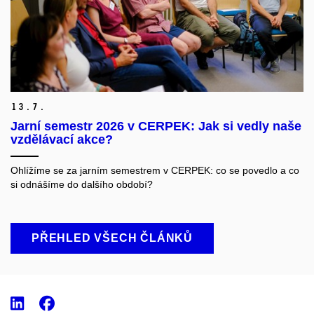
13.
7.
Jarní semestr 2026 v CERPEK: Jak si vedly naše
vzdělávací akce?
Ohlížíme se za jarním semestrem v CERPEK: co se povedlo a co
si odnášíme do dalšího období?
PŘEHLED VŠECH ČLÁNKŮ
LinkedIn
Facebook