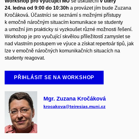
Workshop pro vyučující MU
se uskuteční
v úterý
24. ledna
od 9:00 do 10:30h
a provázet jím bude Zuzana
Kročáková. Účastníci se seznámí s možnými přístupy
k emočně náročným situacím komunikace se studenty
a umožní jim prakticky si vyzkoušet různé možnosti řešení.
Workshop je pro vyučující skvělou příležitostí zamyslet se
nad vlastním postupem ve výuce a získat repertoár tipů, jak
lze v emočně náročných komunikačních situacích na
studenty reagovat.
PŘIHLÁSIT SE NA WORKSHOP
Mgr. Zuzana Kročáková
krocakova@teiresias.muni.cz