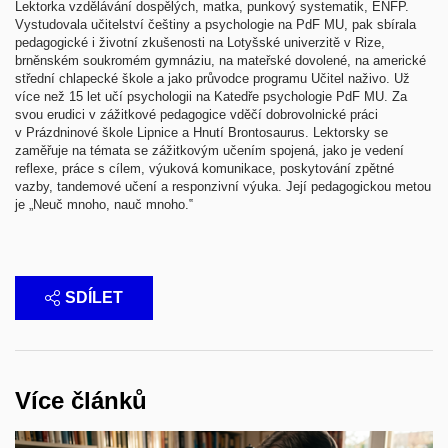
Lektorka vzdělávání dospělých, matka, punkový systematik, ENFP.
Vystudovala učitelství češtiny a psychologie na PdF MU, pak sbírala
pedagogické i životní zkušenosti na Lotyšské univerzitě v Rize,
brněnském soukromém gymnáziu, na mateřské dovolené, na americké
střední chlapecké škole a jako průvodce programu Učitel naživo. Už
více než 15 let učí psychologii na Katedře psychologie PdF MU. Za
svou erudici v zážitkové pedagogice vděčí dobrovolnické práci
v Prázdninové škole Lipnice a Hnutí Brontosaurus. Lektorsky se
zaměřuje na témata se zážitkovým učením spojená, jako je vedení
reflexe, práce s cílem, výuková komunikace, poskytování zpětné
vazby, tandemové učení a responzivní výuka. Její pedagogickou metou
je „Neuč mnoho, nauč mnoho.‟
SDÍLET
Více článků