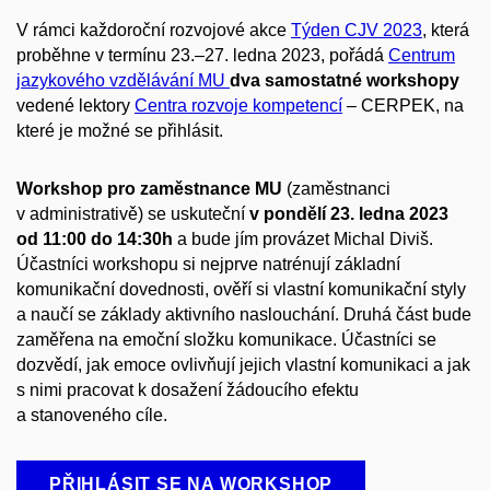
V rámci každoroční rozvojové akce
Týden CJV 2023
, která
proběhne v termínu 23.–27. ledna 2023, pořádá
Centrum
jazykového vzdělávání MU
dva samostatné workshopy
vedené lektory
Centra rozvoje kompetencí
– CERPEK, na
které je možné se přihlásit.
Workshop pro zaměstnance MU
(zaměstnanci
v administrativě) se uskuteční
v pondělí 23. ledna 2023
od 11:00 do 14:30h
a bude jím provázet Michal Diviš.
Účastníci workshopu si nejprve natrénují základní
komunikační dovednosti, ověří si vlastní komunikační styly
a naučí se základy aktivního naslouchání. Druhá část bude
zaměřena na emoční složku komunikace. Účastníci se
dozvědí, jak emoce ovlivňují jejich vlastní komunikaci a jak
s nimi pracovat k dosažení žádoucího efektu
a stanoveného cíle.
PŘIHLÁSIT SE NA WORKSHOP